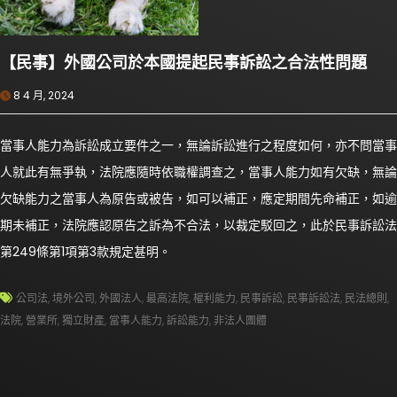
【民事】外國公司於本國提起民事訴訟之合法性問題
8 4 月, 2024
當事人能力為訴訟成立要件之一，無論訴訟進行之程度如何，亦不問當事
人就此有無爭執，法院應隨時依職權調查之，當事人能力如有欠缺，無論
欠缺能力之當事人為原告或被告，如可以補正，應定期間先命補正，如逾
期未補正，法院應認原告之訴為不合法，以裁定駁回之，此於民事訴訟法
第249條第1項第3款規定甚明。
公司法
,
境外公司
,
外國法人
,
最高法院
,
權利能力
,
民事訴訟
,
民事訴訟法
,
民法總則
,
法院
,
營業所
,
獨立財產
,
當事人能力
,
訴訟能力
,
非法人團體