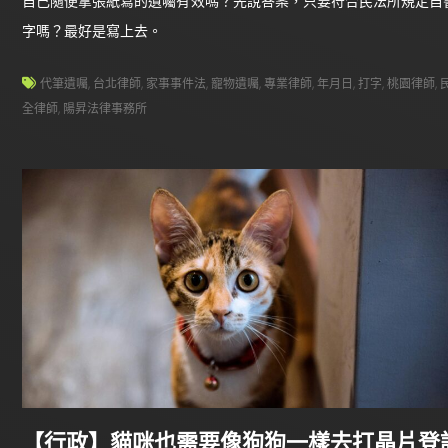
自己隨便拿張紙寫的遺囑有效嗎？先說答案，只要符合民法所規定自
字嗎？最好是寫上去。
代筆遺囑
,
台北律師
,
家事事件法
,
寵物遺囑
,
專業律師
,
年月日
,
打字
,
桃園律師
,
全律師
,
陽昇法律事務所
【行政】貓咪也需要像狗狗一樣去打晶片登