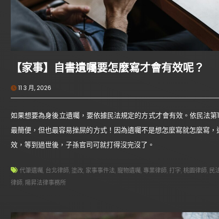
【家事】自書遺囑要怎麼寫才會有效呢？
11 3 月, 2026
如果想要為身後立遺囑，要依據民法規定的方式才會有效。依民法第1
最簡便，但也最容易挫屎的方式！因為遺囑不是想怎麼寫就怎麼寫，
效，等到過世後，子孫官司可就打得沒完沒了。
代筆遺囑
,
台北律師
,
塗改
,
家事事件法
,
寵物遺囑
,
專業律師
,
打字
,
桃園律師
,
民
律師
,
陽昇法律事務所