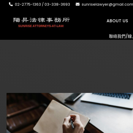
02-2775-1363 / 03-338-3693
sunriselawyer@gmail.co
ABOUT US
聯絡我們/線