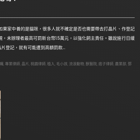
如果家中養的是貓咪，很多人就不確定是否也需要帶去打晶片、作登記
法規，未辦理者最高可罰新台幣1.5萬元，以強化飼主責任。雖說施行日緩
的晶片登記，就有可能遭到高額罰款…
囑
,
專業律師
,
晶片
,
桃園律師
,
植入
,
毛小孩
,
流浪動物
,
獸醫院
,
痞子律師
,
農業部
,
鄧