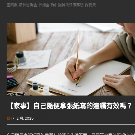
害賠償
,
精神慰撫金
,
鄧湘全律師
,
陽昇法律事務所
,
飼養費
【家事】自己隨便拿張紙寫的遺囑有效嗎？
17 12 月, 2025