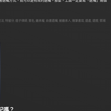
書遺囑方式，就可以是有效的遺囑。那麼，上面一定要寫「遺囑」兩個
民法
,
特留分
,
痞子律師
,
簽名
,
繼承權
,
自書遺囑
,
被繼承人
,
親筆書寫
,
遺產
,
遺贈
,
鄧湘
記嗎？