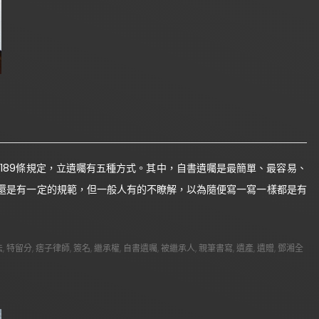
189條規定，立遺囑有五種方式。其中，自書遺囑是最簡單、最容易、
還是有一定的規範，但一般人有的不瞭解，以為隨便寫一寫一樣都是有
法
,
特留分
,
痞子律師
,
簽名
,
繼承權
,
自書遺囑
,
被繼承人
,
親筆書寫
,
遺產
,
遺贈
,
鄧湘全