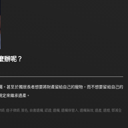
麼辦呢？
囑。甚至於獨居長者想要將財產留給自己的寵物，而不想要留給自己的
規定來繼承遺產。
律師
,
痞子律師
,
簽名
,
自書遺囑
,
認證
,
遺囑
,
遺囑保管人
,
遺囑無效
,
遺產
,
遺贈
,
鄧湘全