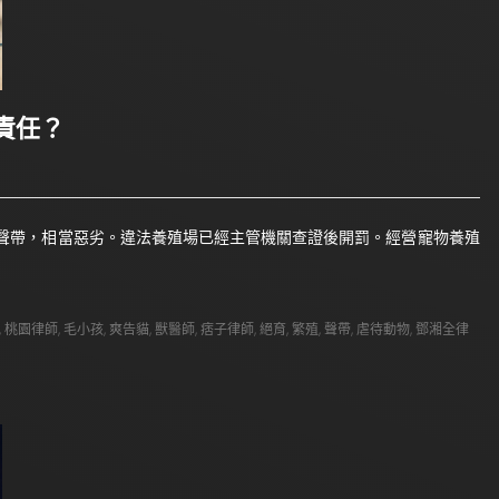
責任？
聲帶，相當惡劣。違法養殖場已經主管機關查證後開罰。經營寵物養殖
,
桃園律師
,
毛小孩
,
爽告貓
,
獸醫師
,
痞子律師
,
絕育
,
繁殖
,
聲帶
,
虐待動物
,
鄧湘全律