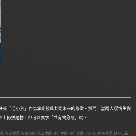
扶養「毛小孩」作為承諾彼此共同未來的象徵。然而，當兩人感情生變
律上仍然是物，但可以要求「共有物分割」嗎？
囑
,
專業律師
,
情感價值
,
桃園律師
,
權利主體
,
權利客體
,
毛小孩
,
痞子律師
,
精神上損