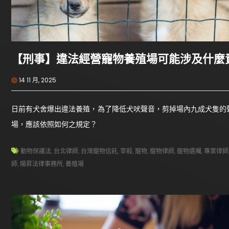
【刑事】違法經營寵物養殖場可能涉及什麼
14 11 月, 2025
日前有犬舍爆出違法養殖，為了降低犬吠聲音，剪掉場內九成犬隻的
場，應該依照如何之規定？
動物保護法
,
台北律師
,
台灣寵物信託
,
宰殺
,
寵物
,
寵物律師
,
寵物遺囑
,
專業律師
師
,
陽昇法律事務所
,
養殖場