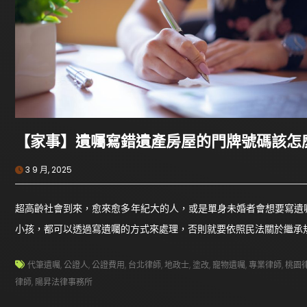
【家事】遺囑寫錯遺產房屋的門牌號碼該怎
3 9 月, 2025
超高齡社會到來，愈來愈多年紀大的人，或是單身未婚者會想要寫遺
小孩，都可以透過寫遺囑的方式來處理，否則就要依照民法關於繼承
代筆遺囑
,
公證人
,
公證費用
,
台北律師
,
地政士
,
塗改
,
寵物遺囑
,
專業律師
,
桃園
律師
,
陽昇法律事務所