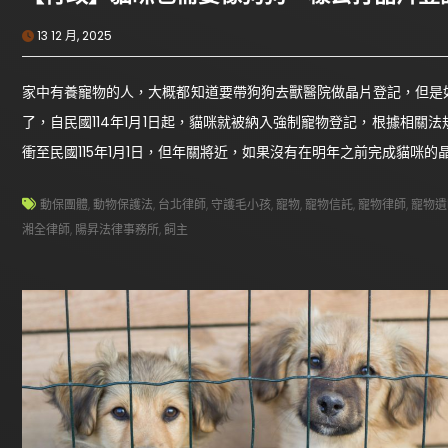
13 12 月, 2025
家中有養寵物的人，大概都知道要帶狗狗去獸醫院做晶片登記，但是
了，自民國114年1月1日起，貓咪就被納入強制寵物登記，根據相關
衝至民國115年1月1日，但年關將近，如果沒有在明年之前完成貓咪
動保團體
,
動物保護法
,
台北律師
,
守護毛小孩
,
寵物
,
寵物信託
,
寵物律師
,
寵物遺
湘全律師
,
陽昇法律事務所
,
飼主