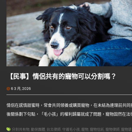
【民事】情侶共有的寵物可以分割嗎？
6 3 月, 2026
情侶在感情甜蜜時，常會共同領養或購買寵物，在未結為連理前共同
後關係劃下句點，「毛小孩」的權利歸屬就成了問題，寵物固然在法
分割共有物
,
動保團體
,
台北律師
,
守護毛小孩
,
寵物
,
寵物信託
,
寵物律師
,
寵物遺