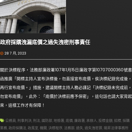
政府採購洩漏底價之過失洩密刑事責任
28 7 月, 2023
關於決標程序，法務部廉政署107年1月15日廉政字第10707000360號書
函推廣「開標主持人宣布決標後，勿直接宣布底價，俟決標紀錄完成後，
再行宣布底價。」措施，建議開標主持人務必謹記「決標紀錄未完成前，
勿宣布底價」，此外：「底價於決標前應予保密」，這句話也請大家背起
來，這樣工作才有保障！
公務員
,
刑事判決
,
刑法
,
國防部
,
地檢署
,
底價
,
廉政署
,
承辦人
,
投標金額
,
招標
,
採購
業務
,
政府採購法
,
政風室
,
機關
,
決標程序
,
法務部
,
過失
,
過失洩密罪
,
陽昇法律事務所