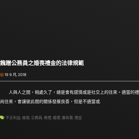
餽贈公務員之婚喪禮金的法律規範
19 9 月, 2018
人與人之間，相處久了，總是會有感情或是社交上的往來。適當的禮
尚往來，會讓彼此間的關係發展良善，但是不適當或.
不正利益
,
倫理
,
公務員
,
喪禮
,
婚禮
,
廉政署
,
禮金