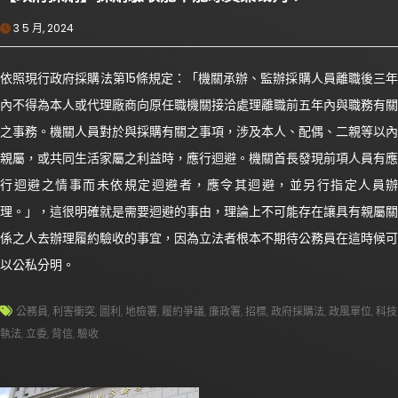
3 5 月, 2024
依照現行政府採購法第15條規定：「機關承辦、監辦採購人員離職後三年
內不得為本人或代理廠商向原任職機關接洽處理離職前五年內與職務有關
之事務。機關人員對於與採購有關之事項，涉及本人、配偶、二親等以內
親屬，或共同生活家屬之利益時，應行迴避。機關首長發現前項人員有應
行迴避之情事而未依規定迴避者，應令其迴避，並另行指定人員辦
理。」，這很明確就是需要迴避的事由，理論上不可能存在讓具有親屬關
係之人去辦理履約驗收的事宜，因為立法者根本不期待公務員在這時候可
以公私分明。
公務員
,
利害衝突
,
圖利
,
地檢署
,
履約爭議
,
廉政署
,
招標
,
政府採購法
,
政風單位
,
科技
執法
,
立委
,
背信
,
驗收