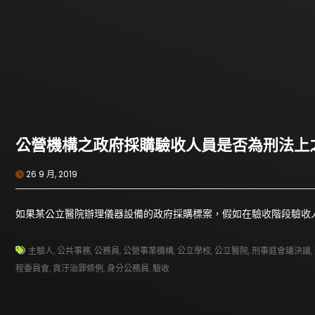
公營機構之政府採購驗收人員是否為刑法上
26 9 月, 2019
如果某公立醫院辦理儀器設備的政府採購標案，假如在驗收階段驗收
主驗人
,
公共事務
,
公務員
,
公營事業機構
,
公立學校
,
公立醫院
,
刑事庭會議決議
,
程委員會
,
貪汙治罪條例
,
身分公務員
,
驗收