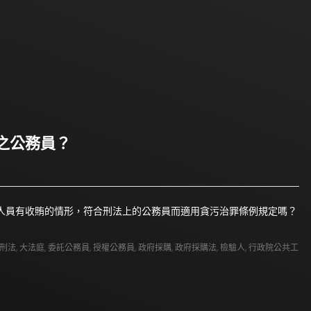
之公務員？
人員有收賄的情形，符合刑法上的公務員而適用貪污治罪條例規定嗎？
刑法
,
大法庭
,
委託公務員
,
授權公務員
,
政府採購
,
政府採購法
,
檢驗人
,
行政院公共工