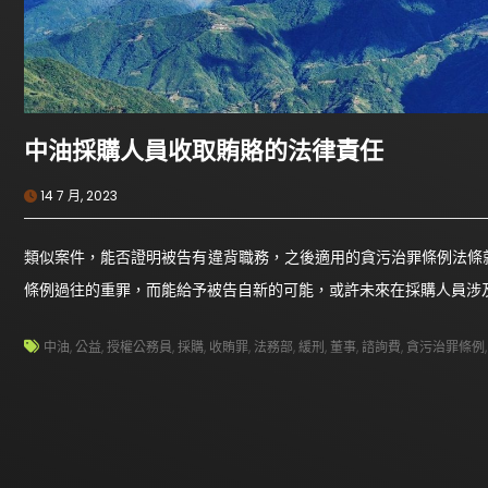
中油採購人員收取賄賂的法律責任
14 7 月, 2023
類似案件，能否證明被告有違背職務，之後適用的貪污治罪條例法條
條例過往的重罪，而能給予被告自新的可能，或許未來在採購人員涉
中油
,
公益
,
授權公務員
,
採購
,
收賄罪
,
法務部
,
緩刑
,
董事
,
諮詢費
,
貪污治罪條例