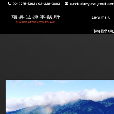
02-2775-1363 / 03-338-3693
sunriselawyer@gmail.co
ABOUT US
聯絡我們/線