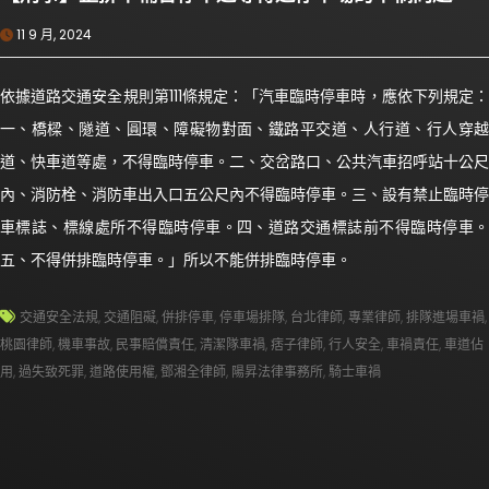
11 9 月, 2024
依據道路交通安全規則第111條規定：「汽車臨時停車時，應依下列規定：
一、橋樑、隧道、圓環、障礙物對面、鐵路平交道、人行道、行人穿越
道、快車道等處，不得臨時停車。二、交岔路口、公共汽車招呼站十公尺
內、消防栓、消防車出入口五公尺內不得臨時停車。三、設有禁止臨時停
車標誌、標線處所不得臨時停車。四、道路交通標誌前不得臨時停車。
五、不得併排臨時停車。」所以不能併排臨時停車。
交通安全法規
,
交通阻礙
,
併排停車
,
停車場排隊
,
台北律師
,
專業律師
,
排隊進場車禍
,
桃園律師
,
機車事故
,
民事賠償責任
,
清潔隊車禍
,
痞子律師
,
行人安全
,
車禍責任
,
車道佔
用
,
過失致死罪
,
道路使用權
,
鄧湘全律師
,
陽昇法律事務所
,
騎士車禍