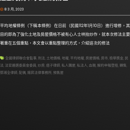
8 3 月, 2023
平均地權條例（下稱本條例）在日前（民國112年1月10日）進行增修，其
目的即為了強化土地及房屋價格不被有心人士哄抬炒作，就本次修法主要
著重在五個重點，本文會以重點整理的方式，介紹這次的修法
全國律師聯合會監事
,
刑法
,
土地價格
,
地權
,
平均地權
,
房屋價格
,
房市
,
檢舉獎金
,
民
法
,
法官遴選委員會委員
,
炒房
,
痞子律師
,
私人購屋
,
私法人
,
血親
,
解約申報登陸
,
轉售
,
鄧湘全律師
,
配偶
,
陽昇法律事務所
,
預售屋