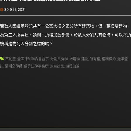
30 9 月, 2021
若數人因繼承登記共有一公寓大樓之區分所有建築物，但「頂樓增建物」
為第三人所興建。請問：頂樓加蓋部份，於數人分割共有物時，可以將頂
樓增建物列入分割之標的嗎？
不動產
,
全國律師聯合會監事
,
分割共有物
,
增建物
,
建物
,
所有權
,
權利標的
,
繼承登
記
,
鄧湘全律師
,
陽昇法律事務所
,
頂層建築
,
頂樓加蓋