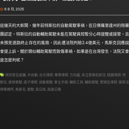
6 8 月, 2025
這幾天的大新聞，幾年前特斯拉的自動駕駛車禍，近日佛羅里達州的陪審
團認定，特斯拉的自動輔助駕駛未能在駕駛員短暫分心時提醒或接管，且
未預見道路終止存在的風險，因此遭法院判賠2.4億美元，馬斯克回應說
會提上訴。關於類似輔助駕駛而致傷車禍，如果是在台灣發生，法院又會
是怎麼判呢？
保持安全距離
,
半自動
,
台北律師
,
專業律師
,
方向盤
,
未注意車前狀況
,
桃園律師
,
特
斯拉
,
疲勞駕駛
,
痞子律師
,
自動駕駛
,
車主手冊
,
輔助工具
,
輔助駕駛
,
鄧湘全律師
,
陽昇法
律事務所
,
馬斯克
,
駕駛
,
高公局
,
高速公路