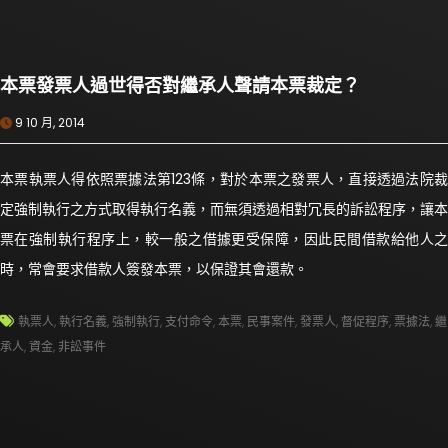
本票發票人過世得否對繼承人聲請本票裁定？
9 10 月, 2014
本票執票人得依照票據法第123條，對於本票之發票人，直接透過法院裁
定強制執行之方式取得執行名義，而無須透過相對冗長的訴訟程序，讓本
票在強制執行程序上，較一般之借據更受保障，因此民間借款給他人之
時，常會要求借款人簽發本票，以保證其會還款。
執票人
,
執行名義
,
強制執行
,
支付命令
,
本票
,
民事案件
,
發票人
,
督促程序
,
票據法
,
繼
承人
,
資金
,
非訟事件