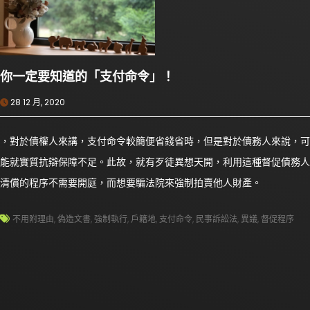
你一定要知道的「支付命令」！
28 12 月, 2020
，對於債權人來講，支付命令較簡便省錢省時，但是對於債務人來說，可
能就實質抗辯保障不足。此故，就有歹徒異想天開，利用這種督促債務人
清償的程序不需要開庭，而想要騙法院來強制拍賣他人財產。
不用附理由
,
偽造文書
,
強制執行
,
戶籍地
,
支付命令
,
民事訴訟法
,
異議
,
督促程序