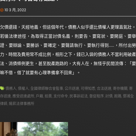
10 3 月, 2022
欠債還錢，天經地義，但這個年代，債務人似乎還比債權人更理直氣壯。
若循法律途徑，為取得正當討債名義，則要告、要寫狀、要開庭、要舉
證、要辯論、要勝訴、要確定、要聲請執行、要執行得到……，所付出勞
力、時間及費用常不成比例，相形之下，錢已入袋的債務人不當利用破產
法、消債條例更生，甚至脫產跑路的，大有人在，無怪乎民間流傳：「要
嘛不借，借了就要有心理準備拿不回來」。
債務人
,
債權人
,
全國律師聯合會監事
,
公示送達
,
可得知悉
,
合法送達
,
寄存機關
,
寄
存送達
,
應受送達處所
,
戶籍
,
拍賣
,
支付命令
,
民事訴訟法
,
督促程序
,
討債
,
跑路
,
鄧湘全
律師
,
陽昇法律事務所