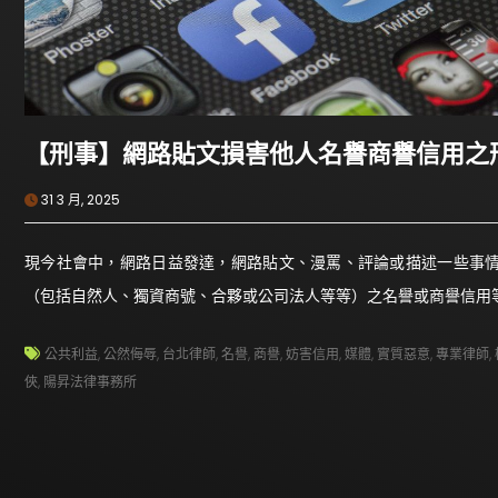
【刑事】網路貼文損害他人名譽商譽信用之
31 3 月, 2025
現今社會中，網路日益發達，網路貼文、漫罵、評論或描述一些事
（包括自然人、獨資商號、合夥或公司法人等等）之名譽或商譽信用
公共利益
,
公然侮辱
,
台北律師
,
名譽
,
商譽
,
妨害信用
,
媒體
,
實質惡意
,
專業律師
,
俠
,
陽昇法律事務所