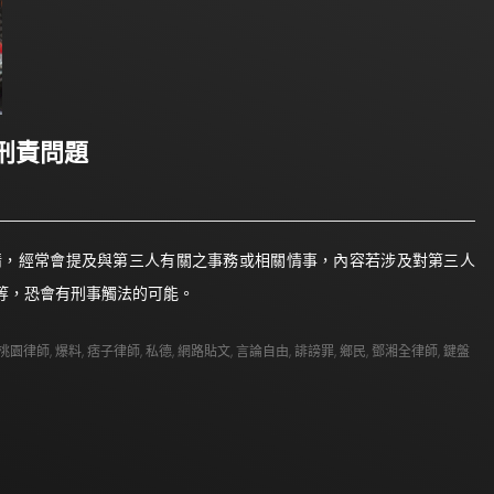
刑責問題
情，經常會提及與第三人有關之事務或相關情事，內容若涉及對第三人
等，恐會有刑事觸法的可能。
桃園律師
,
爆料
,
痞子律師
,
私德
,
網路貼文
,
言論自由
,
誹謗罪
,
鄉民
,
鄧湘全律師
,
鍵盤