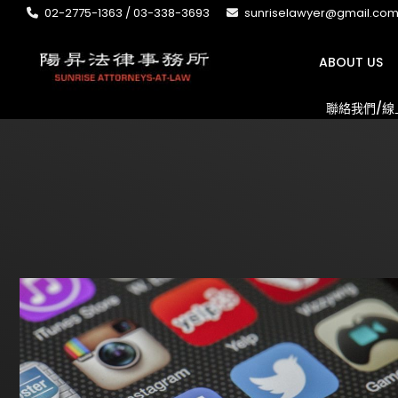
02-2775-1363 / 03-338-3693
sunriselawyer@gmail.co
ABOUT US
聯絡我們/線