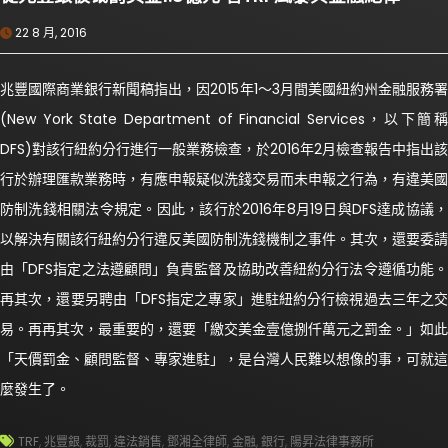
22 8 月, 2016
兆豐國際商業銀行新聞稿指出，因2015年1～3月間美國紐約州金融服務署
(New York State Department of Financial Services，以下簡稱
DFS)對該行紐約分行進行一般業務檢查，於2016年2月檢查報告中指出該
行於辦理匯款業務時，有應申報疑似洗錢交易而未申報之行為，有違美國
防制洗錢相關法令規定。因此，該行於2016年8月19日與DFS達成協議，
以解決有關該行紐約分行違反美國防制洗錢機制之事件。其次，還要委請
由「DFS指定之法遵顧問」負責監督及協助改善紐約分行法令遵循功能。
再其次，還要另聘由「DFS指定之專家」進駐紐約分行檢視過去三年之交
易。再再其次，最重要的，還要「繳交美金壹億捌仟萬元之罰金。」如此
「天價罰金、顧問監督、專家進駐」，是台灣人民難以想像的事，可就這
麼發生了。
TRF
,
兆豐銀
,
裁罰
,
違法銷售
,
鄧湘全律師
,
金融
,
銀行
,
陽昇法律事務所