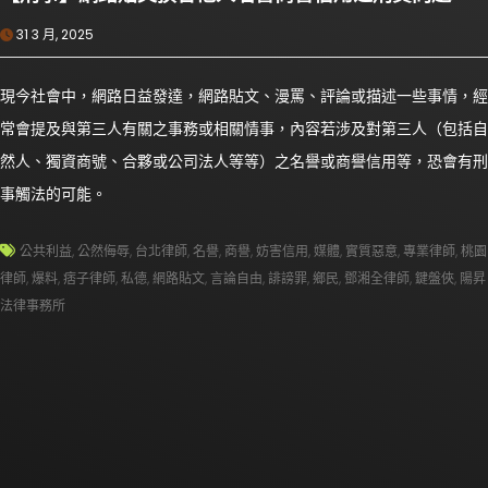
31 3 月, 2025
現今社會中，網路日益發達，網路貼文、漫罵、評論或描述一些事情，經
常會提及與第三人有關之事務或相關情事，內容若涉及對第三人（包括自
然人、獨資商號、合夥或公司法人等等）之名譽或商譽信用等，恐會有刑
事觸法的可能。
公共利益
,
公然侮辱
,
台北律師
,
名譽
,
商譽
,
妨害信用
,
媒體
,
實質惡意
,
專業律師
,
桃園
律師
,
爆料
,
痞子律師
,
私德
,
網路貼文
,
言論自由
,
誹謗罪
,
鄉民
,
鄧湘全律師
,
鍵盤俠
,
陽昇
法律事務所