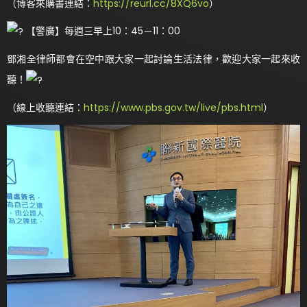
（博客來購書連結：
https://reurl.cc/8XQ6vo
）
【警廣】每週三早上10：45－11：00
鄧湘全律師都會在空中跟大家一起討論生活法律，歡迎大家一起來收
聽！
（線上收聽連結：
https://www.pbs.gov.tw/live/pbs.html
）