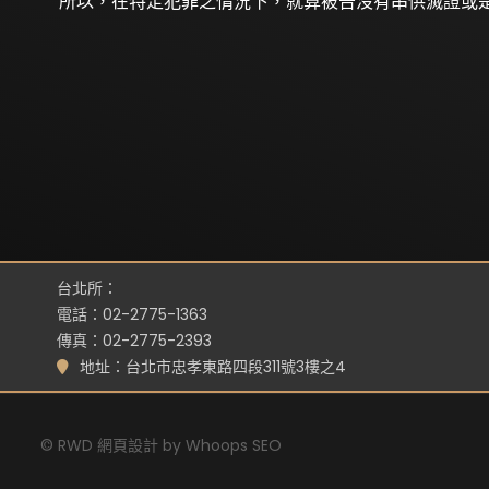
所以，在特定犯罪之情況下，就算被告沒有串供滅證或是
台北所：
電話：02-2775-1363
傳真：02-2775-2393
地址：台北市忠孝東路四段311號3樓之4
©
RWD 網頁設計
by
Whoops SEO