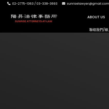
02-2775-1363 / 03-338-3693
sunriselawyer@gmail.co
ABOUT US
聯絡我們/線