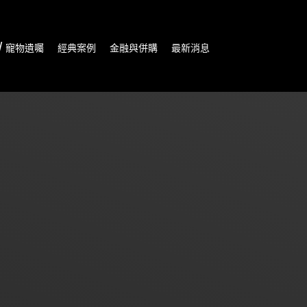
/ 寵物遺囑
經典案例
金融與併購
最新消息