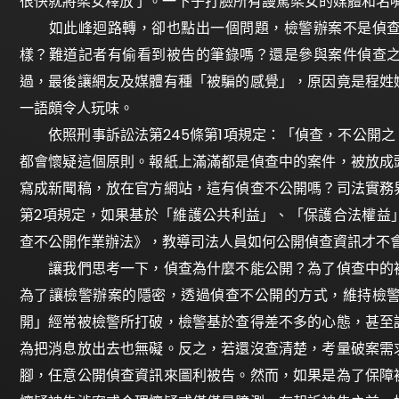
很快就將梁女釋放了。一下子打臉所有謾罵梁女的媒體和名
如此峰迴路轉，卻也點出一個問題，檢警辦案不是偵查
樣？難道記者有偷看到被告的筆錄嗎？還是參與案件偵查
過，最後讓網友及媒體有種「被騙的感覺」，原因竟是程姓
一語頗令人玩味。
依照刑事訴訟法第245條第1項規定：「偵查，不公開之
都會懷疑這個原則。報紙上滿滿都是偵查中的案件，被放成
寫成新聞稿，放在官方網站，這有偵查不公開嗎？司法實務
第2項規定，如果基於「維護公共利益」、「保護合法權益
查不公開作業辦法》，教導司法人員如何公開偵查資訊才不
讓我們思考一下，偵查為什麼不能公開？為了偵查中的被
為了讓檢警辦案的隱密，透過偵查不公開的方式，維持檢
開」經常被檢警所打破，檢警基於查得差不多的心態，甚至
為把消息放出去也無礙。反之，若還沒查清楚，考量破案需
腳，任意公開偵查資訊來圖利被告。然而，如果是為了保障