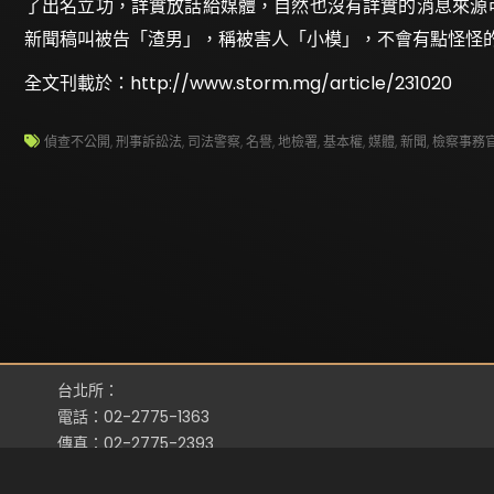
了出名立功，詳實放話給媒體，自然也沒有詳實的消息來源
新聞稿叫被告「渣男」，稱被害人「小模」，不會有點怪怪
全文刊載於：http://www.storm.mg/article/231020
偵查不公開
,
刑事訴訟法
,
司法警察
,
名譽
,
地檢署
,
基本權
,
媒體
,
新聞
,
檢察事務
台北所：
電話：02-2775-1363
傳真：02-2775-2393
地址：台北市忠孝東路四段311號3樓之4