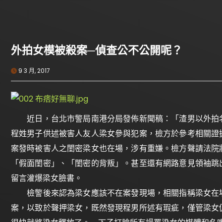
外拍女模被殺案─偵查公不公開呢？
9 3 月, 2017
近日，台北市警局南港分局發佈新聞稿：「渣男以外拍名
程姓男子供述被害人友人梁女參與犯案，檢方於參考相關證
案發時被害人之閨密梁女也在場，涉有重嫌。檢方聲請法院
「假面閨密」、「閨密的背叛」。甚至還有網路意見領袖跳
留言灌爆梁女臉書。
檢警後來認為梁女應該不在案發現場，相關指稱梁女在場
案，以致於聲押梁女，既然發現程男所述有瑕疵，僅管梁女