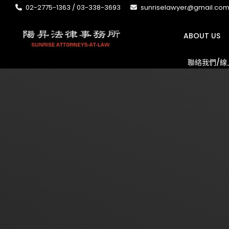
02-2775-1363 / 03-338-3693
sunriselawyer@gmail.co
ABOUT US
聯絡我們/線