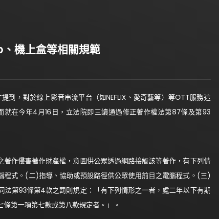
p、機上盒等相關規範
提到，對於線上影音串流平台（如NEFLIX、愛奇藝等）等OTT服務這
就在今年4月16日，立法院即三讀通過修正著作權法第87條及第93
輸之著作侵害著作財產權，意圖供公眾透過網路接觸該等著作，有下列情
腦程式。(二)指導、協助或預設路徑供公眾使用前目之電腦程式。(三)
同法第93條第4款之罰則規定：「有下列情形之一者，處二年以下有期
七條第一項第七款或第八款規定者。」。