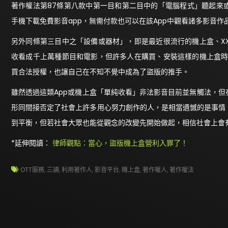
著作權法第87條第八款中第一目和第二目中的「電腦程式」聽起來
手機下載免費影音app，無需付款也可以在該App中觀看諸多影音
另外同條第三目中之「設備或器材」，即是最近很流行的機上盒、X
收看成千上萬種節目和電影，但許多人在購買、安裝這樣的機上盒時
買合法授權，也讓自己在不知不覺中成為了盜版的推手。
雖然透過這類App或機上盒「單純收看」非法影音目前並無觸法，
形同間接否定了社會上許多用心努力創作的人，是相當遺憾的是事情
到平衡，但若社會大眾也能從觀念的改變先開始做起，相信社會上會
*延伸閱讀：
律師觀點：當心，盜版機上盒營利入罪了！
OTT服務
,
三讀
,
利用著作人
,
影音平台
,
機上盒
,
著作權人
,
著作權法