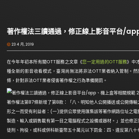
著作權法三讀通過，修正線上影音平台/ap
23 4 月, 2019
在今年年初本所有關OTT服務之文章《
您一定用過的OTT服務
》中才
種全新的影音收看模式，臺灣尚無法將非法OTT業者納入管制。然而
條，針對非法OTT業者侵害著作權之行為準備開罰。
著作權法第87條新增了第8款：「八、明知他人公開播送或公開傳
形之一而受有利益者：(一)提供公眾使用匯集該等著作網路位址之電
製造、輸入或銷售載有第一目之電腦程式之設備或器材。」並也修正
徒刑、拘役，或科或併科新臺幣五十萬元以下罰金：四、違反第八十