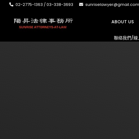
02-2775-1363 / 03-338-3693
sunriselawyer@gmail.co
ABOUT US
聯絡我們/線