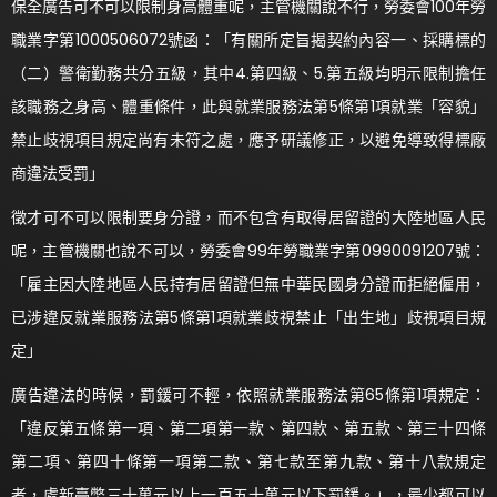
保全廣告可不可以限制身高體重呢，主管機關說不行，勞委會100年勞
職業字第1000506072號函：「有關所定旨揭契約內容一、採購標的
（二）警衛勤務共分五級，其中4.第四級、5.第五級均明示限制擔任
該職務之身高、體重條件，此與就業服務法第5條第1項就業「容貌」
禁止歧視項目規定尚有未符之處，應予研議修正，以避免導致得標廠
商違法受罰」
徵才可不可以限制要身分證，而不包含有取得居留證的大陸地區人民
呢，主管機關也說不可以，勞委會99年勞職業字第0990091207號：
「雇主因大陸地區人民持有居留證但無中華民國身分證而拒絕僱用，
已涉違反就業服務法第5條第1項就業歧視禁止「出生地」歧視項目規
定」
廣告違法的時候，罰鍰可不輕，依照就業服務法第65條第1項規定：
「違反第五條第一項、第二項第一款、第四款、第五款、第三十四條
第二項、第四十條第一項第二款、第七款至第九款、第十八款規定
者，處新臺幣三十萬元以上一百五十萬元以下罰鍰。」，最少都可以