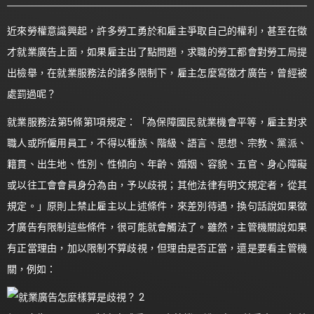
近來勞權意識興起，許多勞工勇於和雇主爭取自己的權利，甚至在徵
才就業廣告上面，如果雇主出了點問題，求職的勞工都會對勞工局提
出檢舉，在就業服務法的諸多限制下，雇主怎麼寫徵才廣告，曾經被
處罰過呢？
就業服務法第5條第1項規定：「為保障國民就業機會平等，雇主對求
職人或所僱用員工，不得以種族、階級、語言、思想、宗教、黨派、
籍貫、出生地、性別、性傾向、年齡、婚姻、容貌、五官、身心障礙
或以往工會會員身分為由，予以歧視；其他法律有明文規定者，從其
規定。」原則上禁止雇主以上述條件，來差別待遇，換句話說如果徵
才廣告有限制這些條件，很可能就會觸法了。雖然，主管機關說如果
有正當理由，加以限制不算歧視，但理由是否正當，還是要看主管機
關，例如：