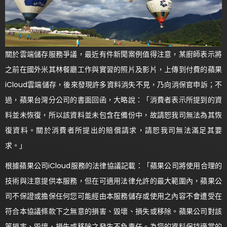
關於雲端儲存服務爭議，最近有件新聞案例值得注意，某廚師表示將
之前在國外米其林餐廳工作與實習的照片及影片，上傳到付費的蘋果
iCloud雲端儲存，後來發現許多資料消失不見，乃向消保官申訴；不
過，蘋果台灣分公司的書面回函，大略說：「消費者表示所提到的資
料並未恢復，所以該資料並未包含在備份中，故請恕我司無法為其恢
復資料。關於消費者所提出的賠償請求，請恕我司無法滿足其要
求。」
根據蘋果公司iCloud服務的法律協議記載：「蘋果公司將使用合理的
技術與注意提供本服務，但在可適用法律允許的最大範圍內，蘋果公
司不保證或擔保任何您可能經由本服務儲存或使用之內容不會遭受在
符合本協議條款下之無意的損害、毀壞、損失或移除。蘋果公司對該
等損害、毀壞、損失或移除之發生不負責任。為您的資料保持適當的