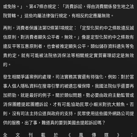
或免除。」、第47條亦規定：「消費訴訟，得由消費關係發生地之法
院管轄。」這些均屬法律強行規定，有相反約定應屬無效。
再則，消費者保護法第12條第1項規定：「定型化契約中之條款違反誠
信原則，對消費者顯失公平者，無效。」像是定型化契約中之條款有
違反平等互惠原則者，也會被推定顯失公平，類似儲存資料遺失等免
責約定，就有可能被法院依消保法等相關規定實質審理認定是無效
的。
發生相關爭議案例的處理，司法實務其實還有待強化，例如：對於當
事人個人隱私資料在搜尋引擎的被遺忘權保障，我國法院似乎還要再
加把勁，就是最好的例子。關於類似問題，勢必要由政府主動監管或
消保團體提起團體訴訟，才有可能協助民眾小蝦米對抗大鯨魚。否
則，沒有司法主持公道與政府的支持，民眾使用這些國外網路公司提
供的服務，出了事，難道真的要到美國去提起訴訟嗎？
全文刊載於《風傳媒》：