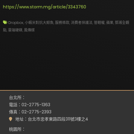
https://www.storm.mg/article/3343760
Dropbox
,
小蝦米對抗大鯨魚
,
服務條款
,
消費者保護法
,
管轄權
,
蘋果
,
鄧湘全觀
點
,
雲端硬碟
,
風傳媒
台北所：
電話：02-2775-1363
傳真：02-2775-2393
地址：台北市忠孝東路四段311號3樓之4
桃園所：