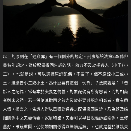
以上的原則在「通姦罪」有一個例外的規定。刑事訴訟法第239條但
書特別規定，對於配偶撤回告訴的話，效力不及於相姦人（小王/小
三）。也就是說，可以選擇原諒配偶，不告了，但不原諒小三或小
王，繼續告小三或小王。為什麼要有這個「例外」？法院說是：「告
訴人之配偶，常有本於夫妻之情義，對於配偶有所宥恕者，而對相姦
者則未必然，若一併使其撤回之效力及於必要共犯之相姦者，實有乖
人情，換言之，告訴人得以單獨對通姦之配偶撤回告訴，乃為顧及婚
姻關係中之夫妻情義、家庭和諧，夫妻可以早日脫離訴訟關係，重修
舊好，破鏡重圓，促使婚姻關係得以繼續延續」，也就是基於維護夫