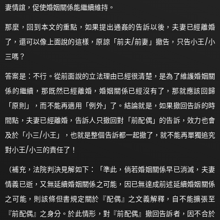
妻情誼，促使婚姻關係能繼續維持。
那麼，回到本文的重點，如果提出通姦的告訴以後，夫妻已經離婚
了，還可以像上面說的這樣，原諒「前夫/前妻」撤告，只告小王/小
三嗎？
答案是：不行。從前面說的立法理由已經很清楚，是為了維護婚姻關
係的繼續，那既然已經離婚，婚姻關係已經沒有了，那就應該回歸
「原則」，而不能再適用「例外」了。結論就是，如果撤回告訴的時
間點，夫妻已經離婚，告訴人只撤回對「前配偶」的告訴，效力也會
及於「小三/小王」，也就是整個告訴都一起撤了，就不能再單獨追究
對小王/小三的責任了！
（補充，法院判決見解如下：「準此，倘若婚姻關係早已消滅，夫妻
情義已逝，又無延續婚姻關係之可能，因已無達成前述延續婚姻關係
之可能，則該條但書規定關於『配偶』之文義解釋，自不能擴張至
『前配偶』之身分。於此情形，對『前配偶』撤回告訴者，因不合於