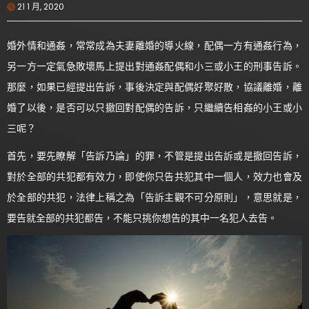
21 1 月, 2020
婚外情和通姦，常常成為夫妻離婚的導火線，配偶一方有通姦行為，
另一方一定氣急敗壞馬上提出對通姦配偶和小三或小王的刑事告訴。
那麼，如果已經提出告訴，事後決定與配偶好聚好散，協議離婚，離
婚了以後，是否可以只撤回對配偶的告訴，只繼續告相姦的小王或小
三呢？
首先，要先瞭解「告訴乃論」的罪，不管是提出告訴或是撤回告訴，
對於全部的共犯都有效力，即使你只告共犯其中一個人，效力也會及
於全部的共犯，法律上稱之為「告訴主觀不可分原則」，意思就是，
要告就全部的共犯都告，不能只挑你想告的其中一名犯人去告。