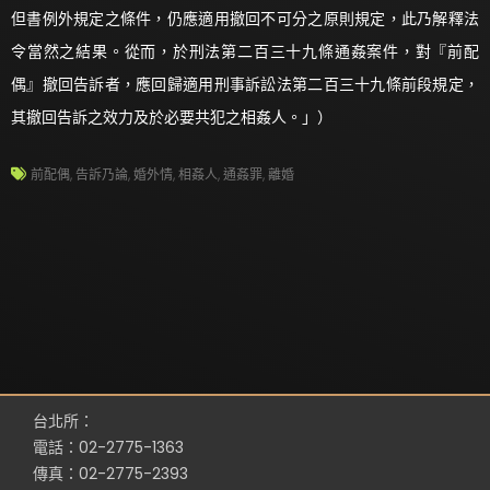
但書例外規定之條件，仍應適用撤回不可分之原則規定，此乃解釋法
令當然之結果。從而，於刑法第二百三十九條通姦案件，對『前配
偶』撤回告訴者，應回歸適用刑事訴訟法第二百三十九條前段規定，
其撤回告訴之效力及於必要共犯之相姦人。」）
前配偶
,
告訴乃論
,
婚外情
,
相姦人
,
通姦罪
,
離婚
台北所：
電話：02-2775-1363
傳真：02-2775-2393