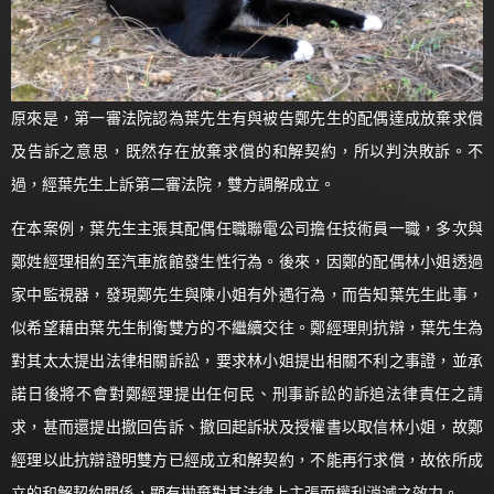
原來是，第一審法院認為葉先生有與被告鄭先生的配偶達成放棄求償
及告訴之意思，既然存在放棄求償的和解契約，所以判決敗訴。不
過，經葉先生上訴第二審法院，雙方調解成立。
在本案例，葉先生主張其配偶任職聯電公司擔任技術員一職，多次與
鄭姓經理相約至汽車旅館發生性行為。後來，因鄭的配偶林小姐透過
家中監視器，發現鄭先生與陳小姐有外遇行為，而告知葉先生此事，
似希望藉由葉先生制衡雙方的不繼續交往。鄭經理則抗辯，葉先生為
對其太太提出法律相關訴訟，要求林小姐提出相關不利之事證，並承
諾日後將不會對鄭經理提出任何民、刑事訴訟的訴追法律責任之請
求，甚而還提出撤回告訴、撤回起訴狀及授權書以取信林小姐，故鄭
經理以此抗辯證明雙方已經成立和解契約，不能再行求償，故依所成
立的和解契約關係，顯有拋棄對其法律上主張而權利消滅之效力。