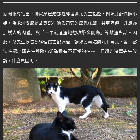
新聞報導指出，聯電某已婚鄭姓經理遭葉先生指控，偷吃其配偶陳小
姐，為求刺激感還故意選在他公司旁的摩鐵床戰，甚至互傳「好想妳
那誘人的肉體」與「一早就溼溼地想攻擊金剛鳥」等鹹溼對話。因
此，葉先生提告鄭經理侵害配偶權，請求民事賠償九十萬元。第一審
法院認定鄭先生與陳小姐確實有不正常的往來，但卻判決葉先生敗
訴，什麼原因呢？