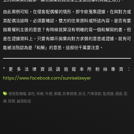
由此案例可知，在侵害配偶權的情形，即令欲蒐集證據，在與對方或
其配偶洽談時，必須要確認，雙方的往來資料或所述內容，是否有要
拋棄權利主張的意思？有時候就算沒有明確的寫一個和解契約書，但
是在證據資料上，只要有顯示拋棄向對方求償的意思或證據，就有可
能被法院認為是「和解」的意思，這部份千萬要注意。
*更多法律資訊請追蹤本所粉絲專頁：
https://www.facebook.com/sunriselawyer
侵害配偶權
,
偷吃
,
和解
,
外遇
,
摩鐵
,
民事賠償
,
民法
,
汽車旅館
,
監視器
,
通姦
,
配
偶
,
除罪
,
鹹濕對話