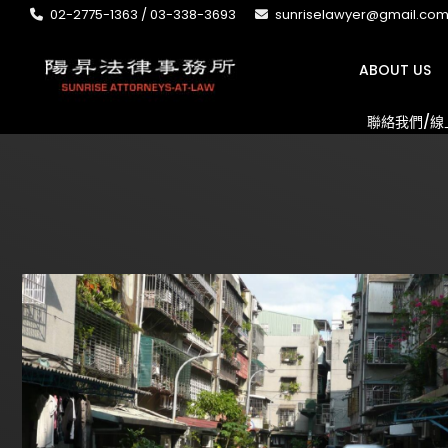
02-2775-1363 / 03-338-3693
sunriselawyer@gmail.co
ABOUT US
聯絡我們/線