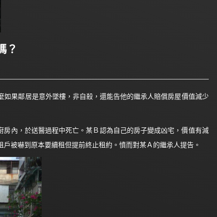
嗎？
麼如果鄰居是意外墜樓，非自殺，還能告他的繼承人賠償房屋價值減少
的廚房內，於送醫過程中死亡。某Ｂ認為自己的房子變成凶宅，價值有減
租戶被嚇到原本要續租但提前終止租約。憤而對某Ａ的繼承人提告。