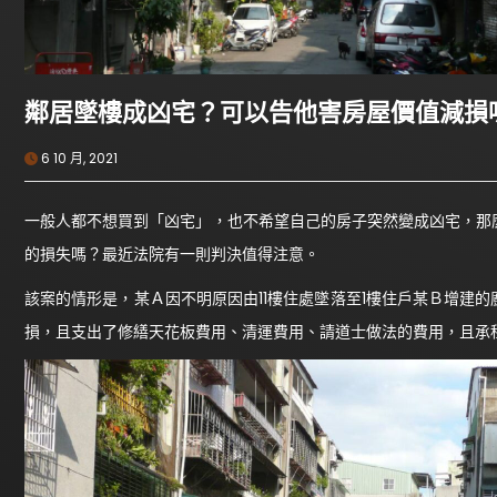
鄰居墜樓成凶宅？可以告他害房屋價值減損
6 10 月, 2021
一般人都不想買到「凶宅」，也不希望自己的房子突然變成凶宅，那
的損失嗎？最近法院有一則判決值得注意。
該案的情形是，某Ａ因不明原因由11樓住處墜落至1樓住戶某Ｂ增建
損，且支出了修繕天花板費用、清運費用、請道士做法的費用，且承