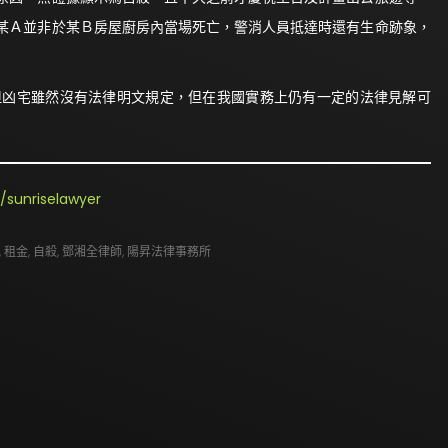
某Ａ並非於某Ｂ房屋廚房內當場死亡，警消人員抵達時還有生命跡象，
但凶宅雖然沒有法律明文規定，但在我國實務上仍有一定的法律見解可
/sunriselawyer
,
租金
,
自殺
,
鄧湘全律師
,
陽昇法律事務所