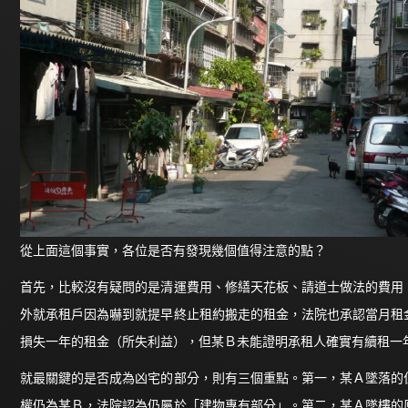
從上面這個事實，各位是否有發現幾個值得注意的點？
首先，比較沒有疑問的是清運費用、修繕天花板、請道士做法的費用
外就承租戶因為嚇到就提早終止租約搬走的租金，法院也承認當月租
損失一年的租金（所失利益），但某Ｂ未能證明承租人確實有續租一
就最關鍵的是否成為凶宅的部分，則有三個重點。第一，某Ａ墜落的
權仍為某Ｂ，法院認為仍屬於「建物專有部分」。第二，某Ａ墜樓的