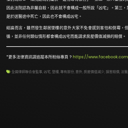
因此法院認為非屬自殺，因此就不會構成一般所說「凶宅」。第三，
是於送醫途中死亡，因此也不會構成凶宅。
結論而言，雖然發生鄰居墜樓的意外大家不免會感到害怕和倒霉，
循，並非任何類似情形都會構成凶宅而能請求房屋價值減損的賠償。
*更多法律資訊請追蹤本所粉絲專頁 ?
https://www.facebook.com
全國律師聯合會監事
,
凶宅
,
墜樓
,
專有部分
,
意外
,
房屋價值減少
,
損害賠償
,
法醫