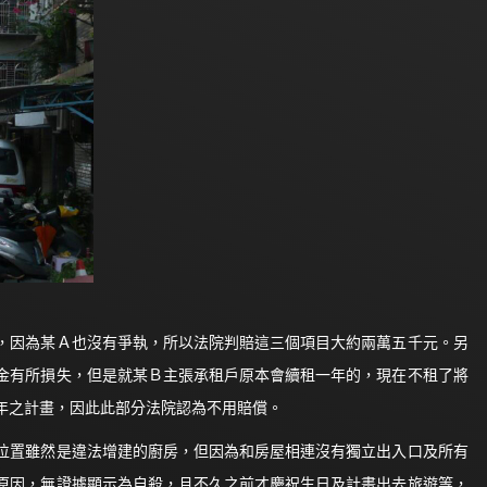
，因為某Ａ也沒有爭執，所以法院判賠這三個項目大約兩萬五千元。另
金有所損失，但是就某Ｂ主張承租戶原本會續租一年的，現在不租了將
年之計畫，因此此部分法院認為不用賠償。
位置雖然是違法增建的廚房，但因為和房屋相連沒有獨立出入口及所有
原因，無證據顯示為自殺，且不久之前才慶祝生日及計畫出去旅遊等，