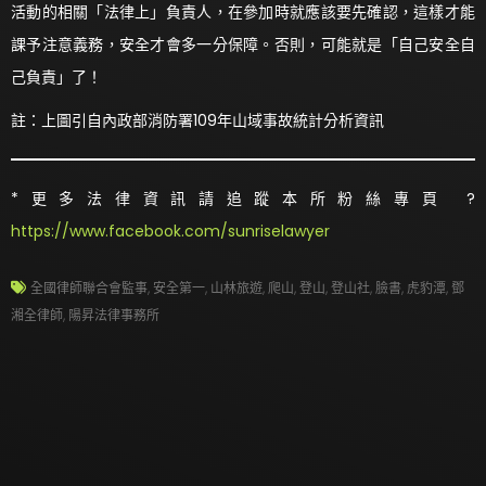
活動的相關「法律上」負責人，在參加時就應該要先確認，這樣才能
課予注意義務，安全才會多一分保障。否則，可能就是「自己安全自
己負責」了！
註：上圖引自內政部消防署109年山域事故統計分析資訊
*更多法律資訊請追蹤本所粉絲專頁 ?
https://www.facebook.com/sunriselawyer
全國律師聯合會監事
,
安全第一
,
山林旅遊
,
爬山
,
登山
,
登山社
,
臉書
,
虎豹潭
,
鄧
湘全律師
,
陽昇法律事務所