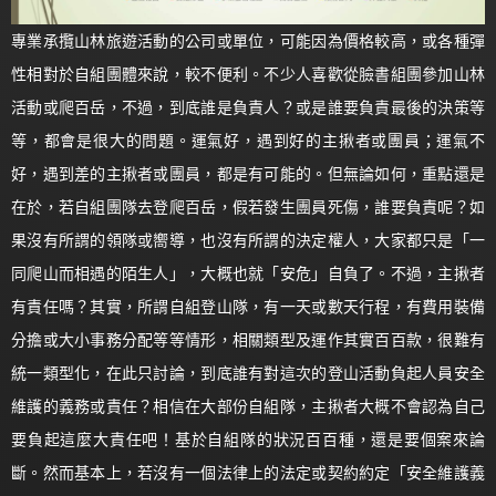
專業承攬山林旅遊活動的公司或單位，可能因為價格較高，或各種彈
性相對於自組團體來說，較不便利。不少人喜歡從臉書組團參加山林
活動或爬百岳，不過，到底誰是負責人？或是誰要負責最後的決策等
等，都會是很大的問題。運氣好，遇到好的主揪者或團員；運氣不
好，遇到差的主揪者或團員，都是有可能的。但無論如何，重點還是
在於，若自組團隊去登爬百岳，假若發生團員死傷，誰要負責呢？如
果沒有所謂的領隊或嚮導，也沒有所謂的決定權人，大家都只是「一
同爬山而相遇的陌生人」，大概也就「安危」自負了。不過，主揪者
有責任嗎？其實，所謂自組登山隊，有一天或數天行程，有費用裝備
分擔或大小事務分配等等情形，相關類型及運作其實百百款，很難有
統一類型化，在此只討論，到底誰有對這次的登山活動負起人員安全
維護的義務或責任？相信在大部份自組隊，主揪者大概不會認為自己
要負起這麼大責任吧！基於自組隊的狀況百百種，還是要個案來論
斷。然而基本上，若沒有一個法律上的法定或契約約定「安全維護義