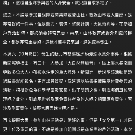
務」，這種自組隊參與者的人身安全，就只能自求多福了。
總之，不論是參加自組隊或商業隊或登山社，親近山林或大自然，是
非常好的一件事，但是體力、裝備、整體計劃、天氣預判等，在參加
戶外活動時，都必須要非常完善。再來，山林教育或野外知識的健
全，都是非常重要的，這樣才能平安來回，避免撼事發生。
本週六（10月16日）發生的新北市雙溪區虎豹潭溺水意外事件，根據
新聞報導指出，有三十一人參加「大自然體驗營」，碰上溪水暴漲而
導致多位大人小孩被水沖走的重大意外。新聞進一步說明該活動是透
過臉書就能報名，更有議員質疑，像這類以臉書招攬民眾付費參與的
活動，招攬對象為在學學童及家長，出了問題之後，到底哪個單位管
理呢？此外，到底承辦者及應負責任者為何人呢？相關應負責任，若
涉及刑事責任，檢察官應盡速查明才是。
再次提醒大家，參加山林活動是非常好的事，但是「安全第一」才是
更上位及重要的事。不論是參加自組團或是商業團的戶外活動，本次