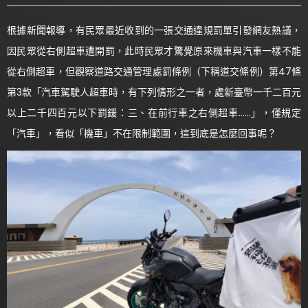
根據新聞報導，有民眾最近收到的一張交通違規罰單引發網友熱議，
因民眾從右側超車遭開罰，此時民眾才驚覺原來機車與汽車一樣不能
從右側超車，但觀察道路交通管理處罰條例（下稱道交條例）第47條
第3款「汽車駕駛人超車時，有下列情形之一者，處新臺幣一千二百元
以上二千四百元以下罰鍰：三、在前行車之右側超車……」，僅規定
「汽車」，看似「機車」不在限制範圍，這到底是怎麼回事呢？