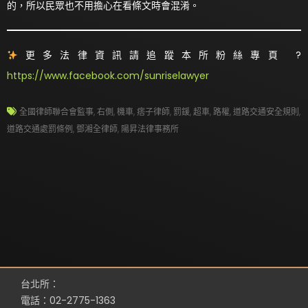
的，所以民眾也不用擔心在看條文時會混淆。
更多法律資訊請追蹤本所粉絲專頁 ?
https://www.facebook.com/sunriselawyer
全國律師聯合會監事
,
右側
,
機車
,
痞子律師
,
罰鍰
,
超車
,
路權
,
道路交通安全規則
,
道路交通處罰條例
,
鄧湘全律師
,
陽昇法律事務所
台北所：
電話：02-2775-1363