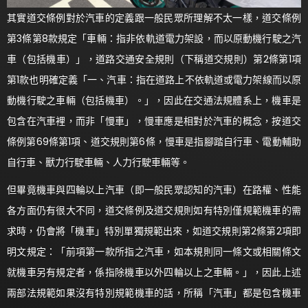
其實道交條例對於汽車的定義跟一般民眾所理解不太一樣，道交條例
第3條第8款規定「車輛：指非依軌道電力架設，而以原動機行駛之汽
車（包括機車）」，道路交通安全規則（下稱道交規則）第2條第1項
第1款也明確定義「一、汽車：指在道路上不依軌道或電力架線而以原
動機行駛之車輛（包括機車）。」，因此在交通法規體系上，機車是
包含在汽車裡，而非「慢車」，慢車應是相對於汽車的概念，按道交
條例第69條第1項、道交規則第6條，慢車是指腳踏自行車、電動輔助
自行車、獸力行駛車輛、人力行駛車輛等。
但畢竟機車與四輪以上汽車（即一般民眾認知的汽車）在路權、性能
各方面仍有很大不同，道交條例及道交規則如有特別僅規範機車的需
求時，仍會將「機車」特別單獨規範出來，如道交規則第2條第2項即
明文規定：「前項第一款所指之汽車，如本規則同一條文或相關條文
就機車另有規定者，係指除機車以外四輪以上之車輛。」，因此上述
兩部法規範如果沒有特別規範機車的話，所稱「汽車」都是包含機車