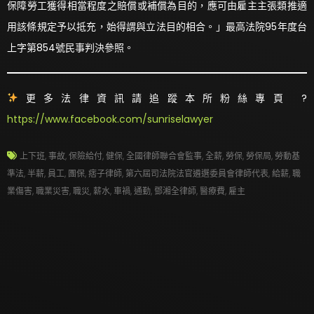
保障勞工獲得相當程度之賠償或補償為目的，應可由雇主主張類推適
用該條規定予以抵充，始得謂與立法目的相合。」最高法院95年度台
上字第854號民事判決參照。
更多法律資訊請追蹤本所粉絲專頁 ?
https://www.facebook.com/sunriselawyer
上下班
,
事故
,
保險給付
,
健保
,
全國律師聯合會監事
,
全薪
,
勞保
,
勞保局
,
勞動基
準法
,
半薪
,
員工
,
團保
,
痞子律師
,
第六屆司法院法官遴選委員會律師代表
,
給薪
,
職
業傷害
,
職業災害
,
職災
,
薪水
,
車禍
,
通勤
,
鄧湘全律師
,
醫療費
,
雇主