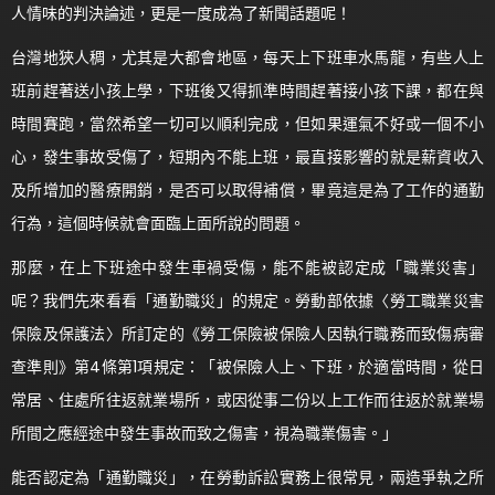
人情味的判決論述，更是一度成為了新聞話題呢！
台灣地狹人稠，尤其是大都會地區，每天上下班車水馬龍，有些人上
班前趕著送小孩上學，下班後又得抓準時間趕著接小孩下課，都在與
時間賽跑，當然希望一切可以順利完成，但如果運氣不好或一個不小
心，發生事故受傷了，短期內不能上班，最直接影響的就是薪資收入
及所增加的醫療開銷，是否可以取得補償，畢竟這是為了工作的通勤
行為，這個時候就會面臨上面所說的問題。
那麼，在上下班途中發生車禍受傷，能不能被認定成「職業災害」
呢？我們先來看看「通勤職災」的規定。勞動部依據〈勞工職業災害
保險及保護法〉所訂定的《勞工保險被保險人因執行職務而致傷病審
查準則》第4條第1項規定：「被保險人上、下班，於適當時間，從日
常居、住處所往返就業場所，或因從事二份以上工作而往返於就業場
所間之應經途中發生事故而致之傷害，視為職業傷害。」
能否認定為「通勤職災」，在勞動訴訟實務上很常見，兩造爭執之所