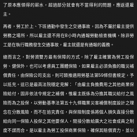
了原本應領得的薪水，超過部分就會有不當得利的問題，應返還雇
主。
再者，勞工於上、下班通勤中發生之交通事故，因為不屬於雇主提供
勞務之場所，所以雇主還不用在8小時內通報勞動檢查機構，除非勞
工是在執行職務發生交通事故，雇主就還是有通報的義務。
總而言之，對勞資雙方最有保障的方式，除了雇主確實為勞工投保
勞、健保外，也可以考慮員工團體保險，如果雇主必須負擔的職災補
償責任，由保險公司支出，則可類推適用勞基法第59條但書規定，予
以抵充。這已是最高法院穩定見解：「由雇主負擔費用之其他商業保
險給付，固非依法令規定之補償，惟雇主既係為分擔其職災給付之風
險而為之投保，以勞動基準法第五十九條職業災害補償制度設計之理
念在分散風險，而不在追究責任，與保險制度係將個人損失直接分散
給向同一保險人投保之其他要保人，間接分散給廣大之社會成員之制
度不謀而合。是以雇主為勞工投保商業保險，確保其賠償資力，並以