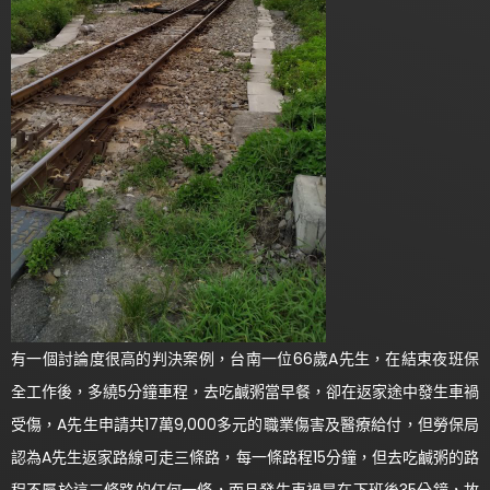
有一個討論度很高的判決案例，台南一位66歲A先生，在結束夜班保
全工作後，多繞5分鐘車程，去吃鹹粥當早餐，卻在返家途中發生車禍
受傷，A先生申請共17萬9,000多元的職業傷害及醫療給付，但勞保局
認為A先生返家路線可走三條路，每一條路程15分鐘，但去吃鹹粥的路
程不屬於這三條路的任何一條，而且發生車禍是在下班後35分鐘，故