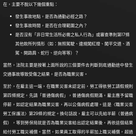
在，主要不脫以下幾個重點：
發生事故地點，是否為通勤必經之路？
發生事故時間，是否在合理範圍之內？
是否沒有「非日常生活所必需之私人行為」或審查準則第17條
其他款所列情形（如：無照駕駛、違規闖紅燈、闖平交道、酒
駕、開路肩、蛇行、逆向等等）？
當然，法院主要是按著上面所說的三個要件去判斷到底通勤途中發生
交通事故導致受傷之結果，是否為職業災害。
至於，在雇主這一端，在職業災害未認定前，勞工得依勞工請假規則
第四條規定，先請「普通傷病假」，普通傷病假期滿，雇主應予留職
停薪，如認定結果為職業災害，再以公傷病假處理。這是〈職業災害
勞工保護法〉第29條的規定。換句話說，雇主可以先給半薪（普通病
假），等到勞保局就是否為職業災害給出認定結果後，再依這個結果
給付勞工職災補償。當然，如果員工取得的半薪加上職災補償，超過