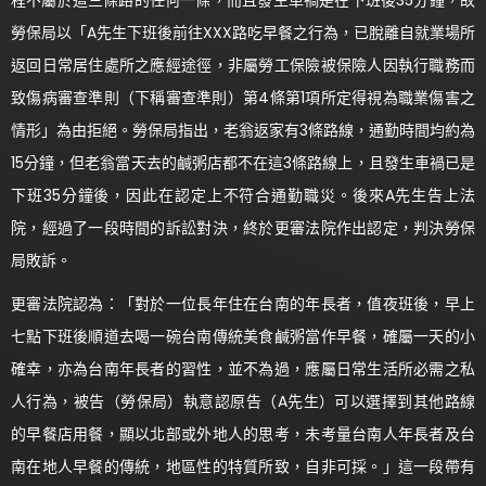
勞保局以「A先生下班後前往XXX路吃早餐之行為，已脫離自就業場所
返回日常居住處所之應經途徑，非屬勞工保險被保險人因執行職務而
致傷病審查準則（下稱審查準則）第4條第1項所定得視為職業傷害之
情形」為由拒絕。勞保局指出，老翁返家有3條路線，通勤時間均約為
15分鐘，但老翁當天去的鹹粥店都不在這3條路線上，且發生車禍已是
下班35分鐘後，因此在認定上不符合通勤職災。後來A先生告上法
院，經過了一段時間的訴訟對決，終於更審法院作出認定，判決勞保
局敗訴。
更審法院認為：「對於一位長年住在台南的年長者，值夜班後，早上
七點下班後順道去喝一碗台南傳統美食鹹粥當作早餐，確屬一天的小
確幸，亦為台南年長者的習性，並不為過，應屬日常生活所必需之私
人行為，被告（勞保局）執意認原告（A先生）可以選擇到其他路線
的早餐店用餐，顯以北部或外地人的思考，未考量台南人年長者及台
南在地人早餐的傳統，地區性的特質所致，自非可採。」這一段帶有