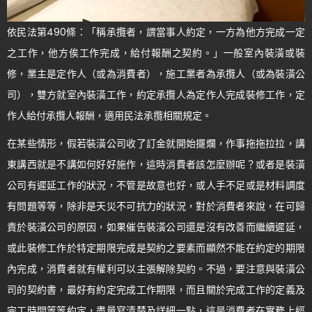
依民法第490條：「稱承攬者，謂當事人約定，一方為他方完成一定
之工作，他方俟工作完成，給付報酬之契約。」一般室內裝潢或裝
修，業主是定作人（或為消費者），施工業者為承攬人（或為裝潢公
司），雙方就室內裝潢工作，約定承攬人為定作人完成裝修工作，定
作人給付承攬人報酬，適用民法承攬相關規定。
在某些情形，假若裝潢公司收了訂金就開始擺爛，作事拖拖拉拉，講
東講西就是不講如何好好施作，這時消費者該怎麼辦呢？或者是裝潢
公司有遲延工作的狀況，不管是故意也好，或人手不足或是材料調度
有問題等等，除非是天災不可抗力的狀況，對於消費者來說，在可歸
責於裝潢公司的原因，如果催告裝潢公司還是沒有改善而繼續遲延，
或此裝修工作於特定期限完成是契約之要素而顯然不能在約定的期限
內完成，消費者就有權利可以主張解除契約。不過，要注意與裝潢公
司的契約書，最好有約定完成工作期限，而且關於完成工作的定義及
完工時間等等約定，盡量寫清楚及詳細一點，這是消費者在實務上經