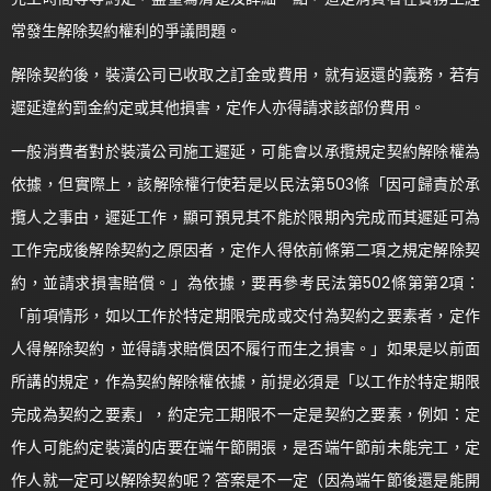
常發生解除契約權利的爭議問題。
解除契約後，裝潢公司已收取之訂金或費用，就有返還的義務，若有
遲延違約罰金約定或其他損害，定作人亦得請求該部份費用。
一般消費者對於裝潢公司施工遲延，可能會以承攬規定契約解除權為
依據，但實際上，該解除權行使若是以民法第503條「因可歸責於承
攬人之事由，遲延工作，顯可預見其不能於限期內完成而其遲延可為
工作完成後解除契約之原因者，定作人得依前條第二項之規定解除契
約，並請求損害賠償。」為依據，要再參考民法第502條第第2項：
「前項情形，如以工作於特定期限完成或交付為契約之要素者，定作
人得解除契約，並得請求賠償因不履行而生之損害。」如果是以前面
所講的規定，作為契約解除權依據，前提必須是「以工作於特定期限
完成為契約之要素」，約定完工期限不一定是契約之要素，例如：定
作人可能約定裝潢的店要在端午節開張，是否端午節前未能完工，定
作人就一定可以解除契約呢？答案是不一定（因為端午節後還是能開