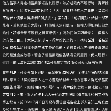
他方當事人得定相當期限催告其履行，如於期限內不履行時，得解除
其契約。」民法第226條第1項：「因可歸責於債務人之事由，致給付
不能者，債權人得請求賠償損害。」第2項：「前項情形，給付一部不
能者，若其他部分之履行，於債權人無利益時，債權人得拒絕該部之
給付，請求全部不履行之損害賠償。」再依民法第256條：「債權人
於有第二百二十六條之情形時，得解除其契約。」換句話說，若裝潢
公司有遲延給付或不能完成工作的情形，消費者可以先催告要求裝潢
公司趕進度或改善，若定了相當期限催告裝潢公司履行，仍未履行，
這時可依民法第226條或民法254條規定向裝潢公司表示解除契約。
實務判決，可參考如下案例，臺灣高等法院108年度建上字第51號民事
判決意旨：「契約當事人之一方遲延給付者，他方當事人得定相當期
限催告其履行，如於期限內不履行時，得解除其契約。民法第254條
定有明文。查上訴人於被上訴人未於約定期限即106年6月30日完成系
爭工程後，於106年7月18日寄發存證信函催告被上訴人告知工程進度
及預計完工日，通知被上訴人於函到7日內與上訴人聯繫處理，否則