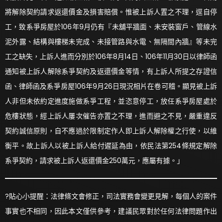
將解除契約請求返還價金及損害賠償。惟被上訴人置之不理，逕自停
工，致系爭房屋於106年9月仍有『未舖平牆面、未安裝窗戶、管線水
泥外露、結構與樓梯未完成、未接管路與水電、無隔間內牆』等未完
工之缺失，上訴人進而分別於106年8月14日、106年11月30日以律師函
通知被上訴人解除系爭契約及返還價金等情，有上訴人所提之存證信
函、律師函及系爭房屋106年9月26日現況相片在卷可稽。顯見被上訴
人非但未依約定進度施做系爭工程，並恣意停工，放任系爭房屋處於
危樓狀態，經上訴人屢次催告亦置之不理，進而避之不見，嚴重違反
契約誠信原則，自不應過於限制定作人即上訴人解除權之行使，以維
衡平。故上訴人以被上訴人給付遲延為由，依民法第254條規定解除
系爭契約，請求被上訴人返還價金250萬元，應屬有據。」
?貼心小提醒：法律條文會修正，司法實務會變更見解，每個人的案件
事實也不相同，因此本文僅供參考，建議民眾對於任何法律問題作出