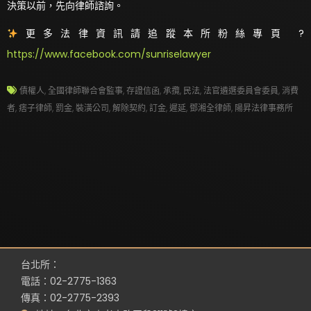
決策以前，先向律師諮詢。
更多法律資訊請追蹤本所粉絲專頁 ?
https://www.facebook.com/sunriselawyer
債權人
,
全國律師聯合會監事
,
存證信函
,
承攬
,
民法
,
法官遴選委員會委員
,
消費
者
,
痞子律師
,
罰金
,
裝潢公司
,
解除契約
,
訂金
,
遲延
,
鄧湘全律師
,
陽昇法律事務所
台北所：
電話：02-2775-1363
傳真：02-2775-2393