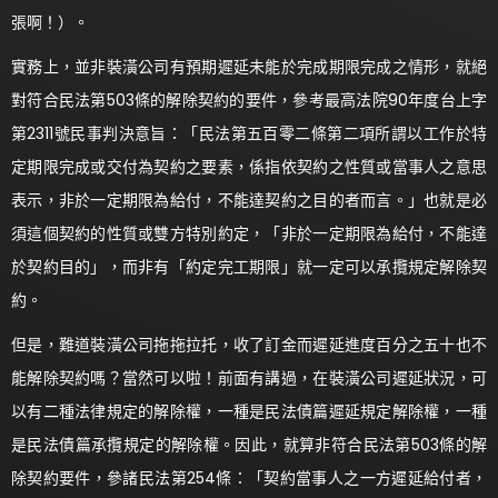
張啊！）。
實務上，並非裝潢公司有預期遲延未能於完成期限完成之情形，就絕
對符合民法第503條的解除契約的要件，參考最高法院90年度台上字
第2311號民事判決意旨：「民法第五百零二條第二項所謂以工作於特
定期限完成或交付為契約之要素，係指依契約之性質或當事人之意思
表示，非於一定期限為給付，不能達契約之目的者而言。」也就是必
須這個契約的性質或雙方特別約定，「非於一定期限為給付，不能達
於契約目的」，而非有「約定完工期限」就一定可以承攬規定解除契
約。
但是，難道裝潢公司拖拖拉托，收了訂金而遲延進度百分之五十也不
能解除契約嗎？當然可以啦！前面有講過，在裝潢公司遲延狀況，可
以有二種法律規定的解除權，一種是民法債篇遲延規定解除權，一種
是民法債篇承攬規定的解除權。因此，就算非符合民法第503條的解
除契約要件，參諸民法第254條：「契約當事人之一方遲延給付者，