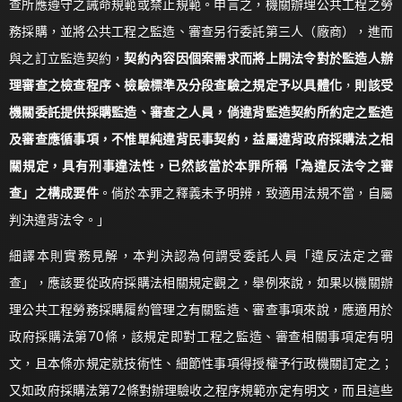
查所應遵守之誡命規範或禁止規範。申言之，機關辦理公共工程之勞
務採購，並將公共工程之監造、審查另行委託第三人（廠商），進而
與之訂立監造契約，
契約內容因個案需求而將上開法令對於監造人辦
理審查之檢查程序、檢驗標準及分段查驗之規定予以具體化
，
則該受
機關委託提供採購監造、審查之人員，倘違背監造契約所約定之監造
及審查應循事項，不惟單純違背民事契約，益屬違背政府採購法之相
關規定，具有刑事違法性，已然該當於本罪所稱「為違反法令之審
查」之構成要件
。倘於本罪之釋義未予明辨，致適用法規不當，自屬
判決違背法令。」
細譯本則實務見解，本判決認為何謂受委託人員「違反法定之審
查」，應該要從政府採購法相關規定觀之，舉例來說，如果以機關辦
理公共工程勞務採購履約管理之有關監造、審查事項來說，應適用於
政府採購法第70條，該規定即對工程之監造、審查相關事項定有明
文，且本條亦規定就技術性、細節性事項得授權予行政機關訂定之；
又如政府採購法第72條對辦理驗收之程序規範亦定有明文，而且這些