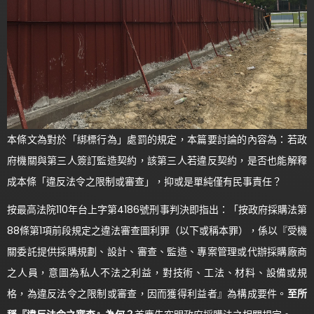
本條文為對於「綁標行為」處罰的規定，本篇要討論的內容為：若政
府機關與第三人簽訂監造契約，該第三人若違反契約，是否也能解釋
成本條「違反法令之限制或審查」，抑或是單純僅有民事責任？
按最高法院110年台上字第4186號刑事判決即指出：「按政府採購法第
88條第1項前段規定之違法審查圖利罪（以下或稱本罪），係以『受機
關委託提供採購規劃、設計、審查、監造、專案管理或代辦採購廠商
之人員，意圖為私人不法之利益，對技術、工法、材料、設備或規
格，為違反法令之限制或審查，因而獲得利益者』為構成要件。
至所