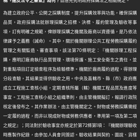
稱『違反法令之審查』為何？
首應先究明政府採購法之相關規定。
為建立政府公平、公開之採購制度，提升採購效率與功能，確保採購
品質，政府採購法就辦理採購之招標、決標、履約管理及驗收等事
項，訂有明確之規範，俾辦理採購之機關及廠商以資遵循，是乃依法
律課予之義務（誡命）。其中，關於機關辦理公共工程勞務採購履約
管理之有關監造、審查事項，該法第70條明定：『機關辦理工程採
購，應明訂廠商執行品質管理、環境保護、施工安全衛生之責任，並
對重點項目訂定檢查程序及檢驗標準。機關於廠商履約過程，得辦理
分段查驗，其結果並得供驗收之用。中央及直轄市、縣（市）政府應
成立工程施工查核小組，定期查核所屬（轄）機關工程品質及進度等
事宜。工程施工查核小組之組織準則，由主管機關擬訂，報請行政院
核定後發布之。其作業辦法，由主管機關定之。財物或勞務採購需經
一定履約過程，而非以現成財物或勞務供應者，準用第一項及第二項
之規定』；同法對於驗收事宜亦規定於第72條第1項：『機關辦理驗收
時應製作紀錄，由參加人員會同簽認。驗收結果與契約、圖說、貨樣