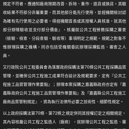
規定不符者，應通知廠商限期改善、拆除、重作、退貨或換貨。其驗
收結果不符部分非屬重要，而其他部分能先行使用，並經機關檢討認
為確有先行使用之必要者，得經機關首長或其授權人員核准，就其他
部分辦理驗收並支付部分價金』，核屬就公共工程勞務採購之審查
（檢驗、檢查、分段查驗、驗收等）事項明定之規範。規範之對象不
惟辦理採購之機構，同亦包括受機關委託辦理採購監造、審查之人
員。
又行政院公共工程委員會為落實政府採購法第70條公共工程採購品質
管理，並確保公共工程施工成果符合設計及規範要求，定有『公共工
程施工品質管理作業要點』；辦理本案採購之嘉義縣政府亦定有『嘉
義縣政府公共工程施工品質管理作業要點』及『嘉義縣公共工程施工
廠商品質管制規定』，資為執行法律所必要之技術性、細節性規定。
以上政府採購法第70條、第72條之規定併同其授權訂定之相關規定，
其內容核屬公共工程之監造人（廠商），就辦理公共工程之監造、審