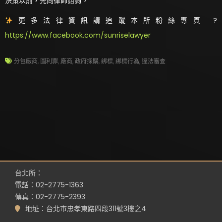
決策以前，先向律師諮詢。
更多法律資訊請追蹤本所粉絲專頁 ?
https://www.facebook.com/sunriselawyer
分包廠商
,
圖利罪
,
廠商
,
政府採購
,
綁標
,
綁標行為
,
違法審查
台北所：
電話：02-2775-1363
傳真：02-2775-2393
地址：台北市忠孝東路四段311號3樓之4