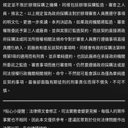
規定並不限於辦理採購之機構，同樣包括辦理採購監造、審查之人
員，換言之，以上規定皆為政府採購法對於辦理審查人員應遵守事項
的明文化。更進一步來講，本判決認為，如果政府機關將監造、審查
權限委託予第三人或廠商，並與其簽訂監造契約，而該契約直接將政
府採購法或同法所授權相關法規命令對於審查人員應行遵循事項直接
具體化納入，若廠商有違反該契約事項時，同樣會有政府採購法第88
條第1項的適用而有刑責，並非單純違約，也因此廠商在承接政府機關
所委託之監造、審查事項而進行審查時，仍然要遵循政府採購法或是
同法授權行政機關相關規則、命令，不然就可能會誤以為僅為單純違
反契約事項，最後卻面臨有期徒刑的刑事責任而得不償失，不可不
慎。
?貼心小提醒：法律條文會修正，司法實務會變更見解，每個人的案件
事實也不相同，因此本文僅供參考，建議民眾對於任何法律問題作出