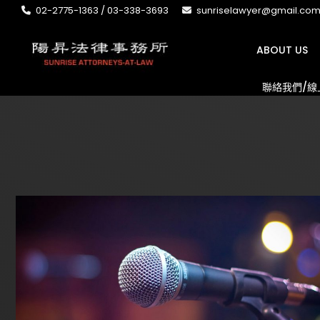
02-2775-1363 / 03-338-3693
sunriselawyer@gmail.co
ABOUT US
聯絡我們/線