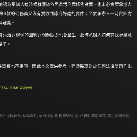
總認為承辦人這時候就應該依照貪污治罪條例論罪，也未必會管承辦人
項第4款的公務員又沒有要收到廠商好處的要件；至於承辦人一時貪圖方
無疑義。
污治罪條例的圖利罪問題隨即也會產生，此時承辦人如何尋找專業意
略了。
件事實也不相同，因此本文僅供參考，建議民眾對於任何法律問題作出
/sunriselawyer
專家
,
採購律師
,
採購案件
,
政府採購法
,
桃園律師
,
痞子律師
,
詐術圍標
,
貪污治罪條例
,