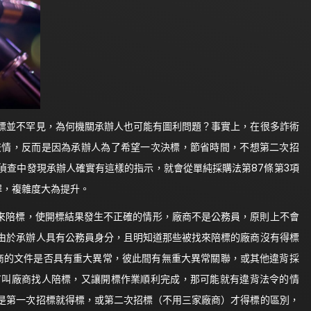
並不罕見，為何機關承辦人也可能有圖利問題？事實上，在很多詐術
交情，反而是因為承辦人為了希望一次決標，節省時間，不想第二次招
偵查中發現承辦人確實有這樣的指示，就會從單純採購法第87條第3項
罪，複雜度大為提升。
來陪標，使開標結果發生不正確的情形，廠商不是公務員，原則上不會
由於承辦人具有公務員身分，且明知道那些被找來陪標的廠商沒有得標
廠商的文件是否具有重大異常，彼此間有無重大異常關聯，或其他違背採
有叫廠商找人陪標，又讓開標作業順利完成，那可能就有違背法令的情
是第一次招標就得標，或第二次招標（不用三家廠商）才得標的區別，