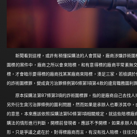
新聞看到這裡，或許有稍懂採購法的人會質疑，廠商涉嫌詐術圍標
圍標的案件中，廠商之所以會來陪標，和有意得標的廠商平常素無
標，才會暗示要得標的廠商找某某廠商來陪標，湊足三家，若檢調於
的詐術圍標罪，變成貪污治罪條例第6條第1項第4款的違背職務圖利
原本採購法第87條第3項的詐術圍標罪，指的是廠商自己去找人
另外衍生貪污治罪條例的圖利問題，然而如果是承辦人也牽涉其中，
的意思，本來應該依照採購法第50條第1項相關規定，就這些陪標
購法的情形進行判斷，開標前發現者，應該不予開標，如果承辦人
形。只是爭議之處在於，對得標廠商而言，有沒有找人陪標，往往只