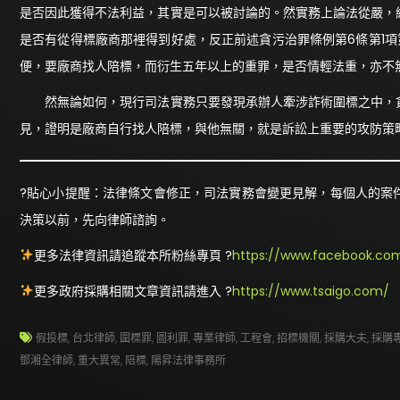
是否因此獲得不法利益，其實是可以被討論的。然實務上論法從嚴，
是否有從得標廠商那裡得到好處，反正前述貪污治罪條例第6條第1
便，要廠商找人陪標，而衍生五年以上的重罪，是否情輕法重，亦不
然無論如何，現行司法實務只要發現承辦人牽涉詐術圍標之中，貪
見，證明是廠商自行找人陪標，與他無關，就是訴訟上重要的攻防策
?貼心小提醒：法律條文會修正，司法實務會變更見解，每個人的案
決策以前，先向律師諮詢。
更多法律資訊請追蹤本所粉絲專頁 ?
https://www.facebook.com
更多政府採購相關文章資訊請進入 ?
https://www.tsaigo.com/
假投標
,
台北律師
,
圍標罪
,
圖利罪
,
專業律師
,
工程會
,
招標機關
,
採購大夫
,
採購
鄧湘全律師
,
重大異常
,
陪標
,
陽昇法律事務所