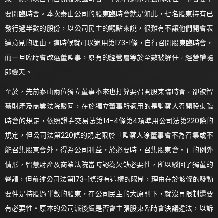
要開臨時會。本次泰山公司的股東臨時會就是如此，七名股東持有已
發行過半數的股份，以公司民主的觀點來說，很難有不讓他們開會表
達意見的理由，這時候就可以適用第173-1條，自行召開股東臨時會，
而一旦臨時會改選董監事，原有的經營層等於全數被解任，經營權隨
即變天。
至於，先前泰山兩位獨立董事本來也打算要召開股東臨時會，卻被智
慧財產及商業法院駁回，在於獨立董事所適用的是監察人召開股東臨
時會的規定，依照證券交易法第14-4條第4項準用公司法第220條的
規定，但公司法第220條的規定限於「監察人除董事會不為召集或不
能召集股東會外，得為公司利益，於必要時，召集股東會。」的例外
情形，智慧財產及商業法院當時認為欠缺必要性，所以駁回了獨董的
聲請，但前述公司法第173-1條沒有這樣的限制，理由在於該條的發動
要件是持股過半數的股東，在公司民主的大原則下，就沒再限制還要
有必要性。原本的公司派後續是否會主張股東臨時會決議違法，以訴