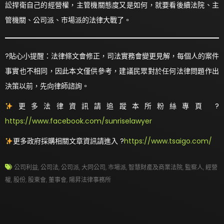
訟捍衛自己的經營權，主管機關態度又是如何，就要看後續法院、主
管機關、公司派、市場派的法律大戰了。
?貼心小提醒：法律條文會修正，司法實務會變更見解，每個人的案件
事實也不相同，因此本文僅供參考，建議民眾對於任何法律問題作出
決策以前，先向律師諮詢。
更多法律資訊請追蹤本所粉絲專頁 ?
https://www.facebook.com/sunriselawyer
更多政府採購相關文章資訊請進入 ?
https://www.tsaigo.com/
公司利益
,
公司法
,
公司派
,
大同公司
,
市場派
,
智慧財產及商業法院
,
監察人
,
經營
權
,
股份
,
股東會
,
董事會
,
陽昇法律事務所