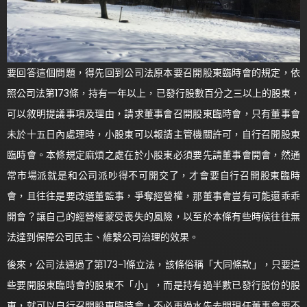
要回答這個問題，得先回到公司法原本要召開股東臨時會的規定，依
照公司法第173條，持有一年以上，已發行股數百分之三以上的股東，
可以敘明提議事項及理由，請求董事會召開股東臨時會，只有董事會
未於十五日內處理時，小股東可以報請主管機關許可，自行召開股東
臨時會。本條規定麻煩之處在於小股東必須要先請董事會開會，然通
常市場派就是和公司派吵得不可開交了，才會要自行召開股東臨時
會，且往往是要改選董監事，爭奪經營權，那董事會豈有可能還乖乖
開會？讓自己的經營權蒙受喪失的風險，以至於本條有些時候往往無
法達到保障公司民主、維繫公司治理的效果。
後來，公司法通過了第173-1條立法，該條俗稱「大同條款」，只要這
些要開股東臨時會的股東不「小」，而是持有過半數已發行股份的股
東，就可以自行召開股東臨時會，不必再過水先去問現任董事會要不