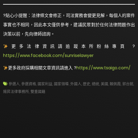
?貼心小提醒：法律條文會修正，司法實務會變更見解，每個人的案件
事實也不相同，因此本文僅供參考，建議民眾對於任何法律問題作出
決策以前，先向律師諮詢。
更多法律資訊請追蹤本所粉絲專頁 ?
https://www.facebook.com/sunriselawyer
更多政府採購相關文章資訊請進入 ?
https://www.tsaigo.com/
參選人
,
參選資格
,
國家利益
,
國家領導
,
外國人
,
歷史
,
總統
,
美國
,
賴佩霞
,
郭台銘
,
陽昇法律事務所
,
雙重國籍