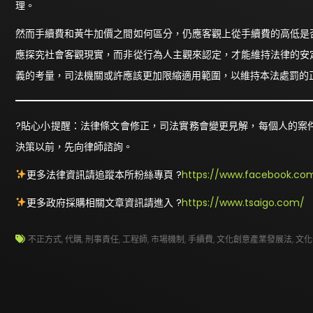
理。
然而手續費和黃牛加價之間如何區分，仍應客觀上從手續費的高低是
應探究社會客觀現實，而非從行為人主觀來認定，才能維持法律的安
義的考量，司法機關或許應該更加限縮適用範圍，以維持本法處罰的
?貼心小提醒：法律條文會修正，司法實務會變更見解，每個人的案
決策以前，先向律師諮詢。
更多法律資訊請追蹤本所粉絲專頁 ?
https://www.facebook.com
更多政府採購相關文章資訊請進入 ?
https://www.tsaigo.com/
不正方式
,
代購
,
刑事責任
,
工程師
,
市場機制
,
手續費
,
文化創意產業發展法
,
文化