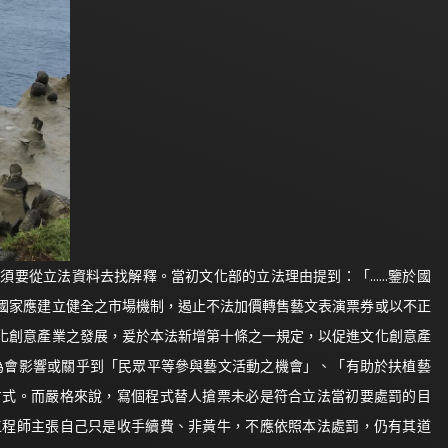
須要從立法資料去找解釋。當初文化部的立法理由提到：「……鑒於國
國家應建立健全之市場機制，遏止不法加價轉售藝文表演票券或以不正
化創意產業之發展，爰於本法新增第十條之一規定，以促進文化創意產
為會影響或關乎到「民眾平等參與藝文活動之機會」、「有助於扶植藝
方式。而嚴格來說，寫個程式替人搶票未必是符合立法當初要處罰的目
工程師主張自己只是收手續費、非黃牛，不應依照本法處罰，仍有其道