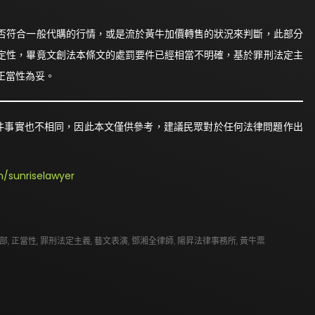
否符合一般代購的行情，或是流於黃牛加價轉售的狀況來判斷，此部分
定性，畢竟文創法本條文的處罰要件已經相當不明確，基於罪刑法定主
正當性為妥。
件事實也不相同，因此本文僅供參考，建議民眾對於任何法律問題作出
/sunriselawyer
部
,
正當性
,
罪刑法定主義
,
藝文表演
,
鄧湘全律師
,
陽昇法律事務所
,
黃牛票