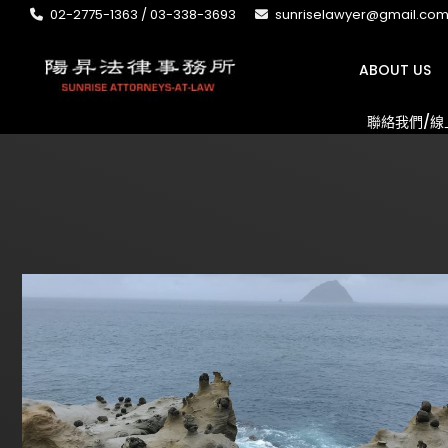
02-2775-1363 / 03-338-3693
sunriselawyer@gmail.co
ABOUT US
聯絡我們/線