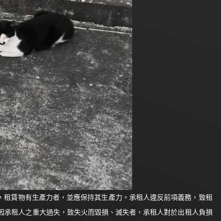
物，租賃物有生產力者，並應保持其生產力。承租人違反前項義務，致租
物因承租人之重大過失，致失火而毀損、滅失者，承租人對於出租人負損