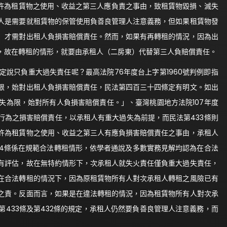
允許為租賃物之使用、收益之第三人應負責之事由，致租賃物毀損、滅失
人是需要就租賃物的保管使用負善良管理人注意義務，但如果租賃物發
」才需對出租人負損害賠償責任。然而，如果有再轉租的情況，因為出
，故在轉租的情形，就要由承租人（二房東）代替第三人負賠償責任。
定說只負重大過失責任呢？最高法院76年度台上字第1960號判例即指
限，始對出租人負損害賠償責任，民法第四百三十四條定有明文。如出
失為限，始對所有人負損害賠償責任。」、臺灣桃園地方法院107年度
火行為之損害賠償責任，以承租人有重大過失為前提，而民法第433條則
許為租賃物之使用、收益之第三人有應負損害賠償責任之事由，承租人
44條係在規範合法轉租情形，依學者通說及多數實務見解均認為在合法
有評估，故在無特約情形下，次承租人就失火責任僅負重大過失責任，
在合法轉租的情況下，因為原租賃物所有人對次承租人轉租之風險已有
之責。反面而言，如果是在違法轉租的情況，因為租賃物所有人對次承
433條及第432條的規定，承租人仍然要負善良管理人注意義務，而