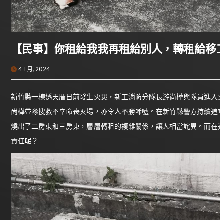
【民事】你租給我我再租給別人，轉租給移
4 1 月, 2024
新竹縣一棟透天厝日前發生火災，新工消防分隊長游尚樺與隊員進入
尚樺帶隊搜救不幸命喪火場，亦令人不勝唏噓。在新竹縣警方持續追
燒出了二房東和三房東，層層轉租的複雜關係，讓人相當詫異。而在
責任呢？