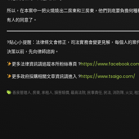
所以，在本案中一把火燒燒出二房東和三房東，他們到底要負擔何種
有人的同意了。
?貼心小提醒：法律條文會修正，司法實務會變更見解，每個人的案
決策以前，先向律師諮詢。
更多法律資訊請追蹤本所粉絲專頁 ?
https://www.facebook.com
更多政府採購相關文章資訊請進入 ?
https://www.tsaigo.com/
善良管理人
,
房東
,
承租人
,
損害賠償
,
最高法院
,
民事責任
,
民法
,
消防隊
,
火災
,
租