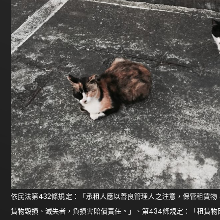
依民法第432條規定：「承租人應以善良管理人之注意，保管租賃
賃物毀損、滅失者，負損害賠償責任。」、第434條規定：「租賃