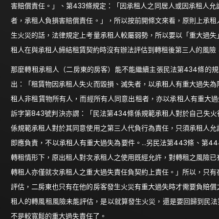
害賠償責任。」、第433條規定：「因承租人之同居人或因承租人
者，承租人負損害賠償責任。」，所以按前開條文來看，原則上承租
生火災的話，法律規定上考量承租人較屬弱勢，所以要以「重大過失
租人在與承租人締結租賃契約時沒有辦法評估到轉租後第三人的風險
那麼轉租承租人（二房東的房客）能不能繼續主張民法第434條的規
出：「租賃物因承租人失火而毀損、滅失者，以承租人有重大過失為
租人非租賃物所有人，而經所有人同意出租者，亦以承租人有重大過
訴字第843號判決亦謂：「民法第434條係規範承租人對於自己失
係規範承租人對於其同意使用之第三人代負行為責任，只須承租人允
即應負責，不以承租人有重大過失為要件。…另民法第443條、第4
轉租情形下，原出租人對次承租人之使用既經允許，對轉租之風險已
轉租人亦僅就次承租人之重大過失責任負契約上責任。」所以，只有
評估，二房東也只有在他的房客發生火災有重大過失時才需要負賠償
租人的轉風租風險未能評估，是以就算發生火災，還是要回歸到民法第
不是較寬鬆的重大過失責任了。