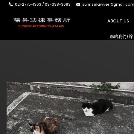
02-2775-1363 / 03-338-3693
sunriselawyer@gmail.co
ABOUT US
聯絡我們/線