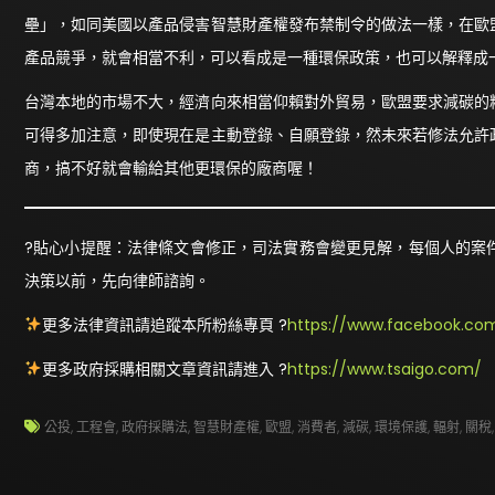
壘」，如同美國以產品侵害智慧財產權發布禁制令的做法一樣，在歐
產品競爭，就會相當不利，可以看成是一種環保政策，也可以解釋成
台灣本地的市場不大，經濟向來相當仰賴對外貿易，歐盟要求減碳的
可得多加注意，即使現在是主動登錄、自願登錄，然未來若修法允許
商，搞不好就會輸給其他更環保的廠商喔！
?貼心小提醒：法律條文會修正，司法實務會變更見解，每個人的案
決策以前，先向律師諮詢。
更多法律資訊請追蹤本所粉絲專頁 ?
https://www.facebook.com
更多政府採購相關文章資訊請進入 ?
https://www.tsaigo.com/
公投
,
工程會
,
政府採購法
,
智慧財產權
,
歐盟
,
消費者
,
減碳
,
環境保護
,
輻射
,
關稅