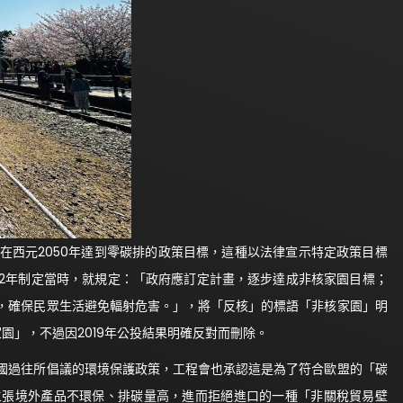
在西元2050年達到零碳排的政策目標，這種以法律宣示特定政策目標
02年制定當時，就規定：「政府應訂定計畫，逐步達成非核家園目標；
，確保民眾生活避免輻射危害。」，將「反核」的標語「非核家園」明
家園」，不過因2019年公投結果明確反對而刪除。
國過往所倡議的環境保護政策，工程會也承認這是為了符合歐盟的「碳
主張境外產品不環保、排碳量高，進而拒絕進口的一種「非關稅貿易壁