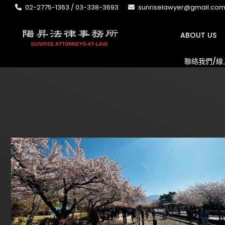
02-2775-1363 / 03-338-3693
sunriselawyer@gmail.co
ABOUT US
聯絡我們/線