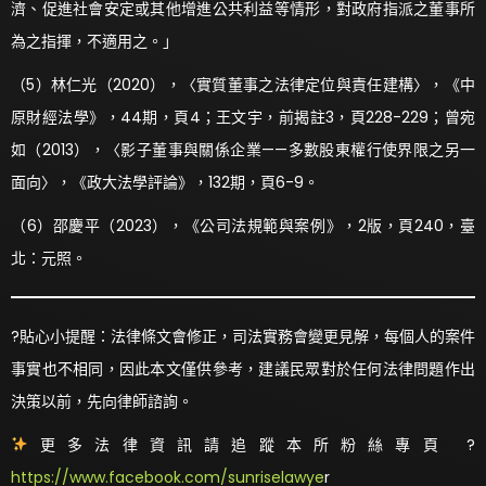
濟、促進社會安定或其他增進公共利益等情形，對政府指派之董事所
為之指揮，不適用之。」
（5）林仁光（2020），〈實質董事之法律定位與責任建構〉，《中
原財經法學》，44期，頁4；王文宇，前揭註3，頁228-229；曾宛
如（2013），〈影子董事與關係企業——多數股東權行使界限之另一
面向〉，《政大法學評論》，132期，頁6-9。
（6）邵慶平（2023），《公司法規範與案例》，2版，頁240，臺
北：元照。
?貼心小提醒：法律條文會修正，司法實務會變更見解，每個人的案件
事實也不相同，因此本文僅供參考，建議民眾對於任何法律問題作出
決策以前，先向律師諮詢。
更多法律資訊請追蹤本所粉絲專頁 ?
https://www.facebook.com/sunriselawye
r