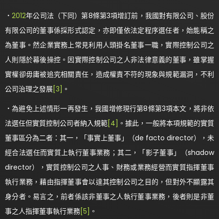
．
2012
年公司法（下同）第8條第3項增訂前，我國對有限公司、股份
有限公司的董事係採形式認定，亦即僅依法定程序選任者，始能稱之
為董事。然企業實務上常見利用人頭掛名董事一職，實際控制公司之
人則隱於幕後操控。因實際控制公司之人非法律意義的董事，雖掌握
實權卻毋庸被追究相關責任，造成權責不符的現象與規範漏洞，不利
公司治理之發展
[3]
。
．
為避免上述情形一再發生，我國增修現行第8條第3項本文，將非依
法選任但實質控制公司者納入規範
[4]
。據此，一般將本項規範的實質
董事區分為二者：其一，「事實上董事」（de facto director），未
經合法選任而實質上執行董事業務；其二，「影子董事」（shadow
director），實質控制公司之人事、財務或業務經營而實質指揮董事
執行業務，藉由指揮董事會以達其控制公司之目的，但對外不顯露其
身分者。易言之，前者係該非董事之人執行董事業務，後者則是非董
事之人指揮董事執行業務
[5]
。