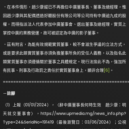
．
在本件情形，趙少康縱已不再擔任中廣董事長、董事及總經理，惟
因趙少康與其配偶透過好聽股份有限公司等公司持有中廣逾九成的股
權，而得指派法人代表參加中廣董事會、選出董事及總經理，實質上
掌控中廣的業務營運，故可被認定為中廣的影子董事。
．
茲有附言，為能有效規範實質董事，較不會滋生爭議的立法方式，
或是要求此類實質董事亦須負擔董事所負的受任人義務，以及指名此
類實質董事亦須遵循關於董事之具體規定。現行法捨此不為，強加所
有民事、刑事及行政罰之責任於實質董事身上，顯非合理
[6]
。
================================================
－
註腳
（1）上報（01/01/2024），〈辭中廣董事長何時生效 趙少康：明
天就交董事會〉，https://www.upmedia.mg/news_info.php?
Type=24&SerialNo=191419（最後瀏覽日：03/06/2024）；公視