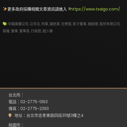
更多政府採購相關文章資訊請進入 ?
https://www.tsaigo.com/
中國廣播公司
,
公司法
,
刑事
,
國民黨
,
在野黨
,
影子董事
,
總經理
,
股份有限公司
,
股權
,
董事
,
董事長
,
行政罰
,
趙少康
台北所：
電話：02-2775-1363
傳真：02-2775-2393
地址：台北市忠孝東路四段311號3樓之4
桃園所：