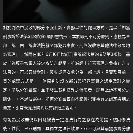
對於判決中沒收的部分不服上訴，實務以往的處理方式，是以「如無
刑事訴訟法第348條第2項但書情形，本於罪刑不可分原則，應視為全
部上訴，由上訴審法院就全部犯罪事實、刑與沒收等其他法律效果均
為審理」；然而在110年6月16日增訂刑事訴訟法第348條第3項後，基
於「為尊重當事人設定攻防之範圍，並減輕上訴審審理之負擔」之立
法目的，可以只針對刑、沒收或保安處分為一部上訴，且實務目前一
貫的處理方式是：「倘原判決沒收部分與犯罪事實之認定及刑之量
定，予以分割審查，並不發生裁判歧異之情形者，即無上訴不可分之
關係」，不過個案中，如何分割審查而不影響犯罪事實之認定與刑之
量定，卻常未見法院判決有詳細之說明。
有認為沒收雖仍以附隨被告一定違法行為之存在為前提，然因修法
後，性質上已非刑罰，具獨立之法律效果，非不可與其前提事實分離