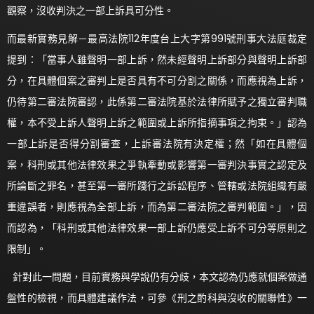
觀察，沒收判決之一部上訴具可分性。
而最新實務見解－最高法院112年度台上大字第991號刑事大法庭裁定
提到：「當事人雖聲明一部上訴，然未經聲明上訴部分與聲明上訴部
分，在具體個案之審判上是否具有不可分割之關係，而應視為上訴，
仍待第二審法院審認，此係第二審法院基於法律所賦予之獨立審判職
權，本不受上訴人聲明上訴之範圍或上訴所指摘事項之拘束。」認為
一部上訴是否得分割審查，上訴審法院有決定權；然「如在具體個
案，科刑或其他法律效果之爭執牽動或影響第一審判決事實之認定及
所論斷之罪名，甚至第一審所踐行之訴訟程序、管轄或法院組織有嚴
重違誤者，則應視為全部上訴，而為第二審法院之審判範圍。」，因
而認為，「科刑或其他法律效果一部上訴仍應受上訴不可分等原則之
限制」。
針對此一問題，目前實務與學說仍有分歧，本文認為仍應就個案做通
盤性的檢視，而具體建議作法，可參《刑之酌科與沒收的關聯性》一