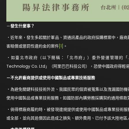
－
發生什麼事？
．
近年來，發生多起關於軍品、資通訊產品的政府採購標案中，廠商
害賠償或懲罰性違約金的案件
[1]
。
．
如臺北市政府（以下簡稱：「北市府」）委外營運管理的「.taip
Technology Co. Ltd」（阿里巴巴科技公司），恐使中國政府
－
不允許
廠商提供或
使用中國製品或專業技術服務
．
為避免關鍵科技技術外流、我國民眾的個資被蒐集以及洩漏國防機
使用中國製品或專業技術服務，如國防部內購勞務採購契約通用條款
．
倘得標廠商履約時，被發現違規提供或使用中國製品或專業技術服
或全部，並向其追償因此造成之損失、額外費用、已付予該大陸地區