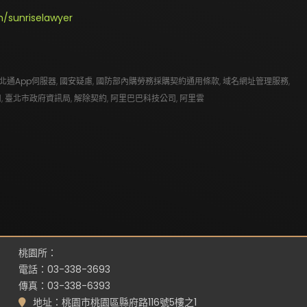
/sunriselawyer
北通App伺服器
,
國安疑慮
,
國防部內購勞務採購契約通用條款
,
域名網址管理服務
,
司
,
臺北市政府資訊局
,
解除契約
,
阿里巴巴科技公司
,
阿里雲
桃園所：
電話：03-338-3693
傳真：03-338-6393
地址：桃園市桃園區縣府路116號5樓之1