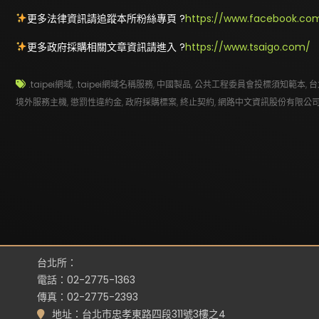
更多法律資訊請追蹤本所粉絲專頁 ?
https://www.facebook.com
更多政府採購相關文章資訊請進入 ?
https://www.tsaigo.com/
.taipei網域
,
.taipei網域名稱服務
,
中國製品
,
公共工程委員會投標須知範本
,
台
境外服務主機
,
懲罰性違約金
,
政府採購標案
,
終止契約
,
網路中文資訊股份有限公
台北所：
電話：02-2775-1363
傳真：02-2775-2393
地址：台北市忠孝東路四段311號3樓之4