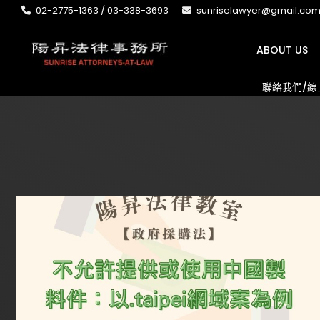
02-2775-1363 / 03-338-3693
sunriselawyer@gmail.co
ABOUT US
聯絡我們/線