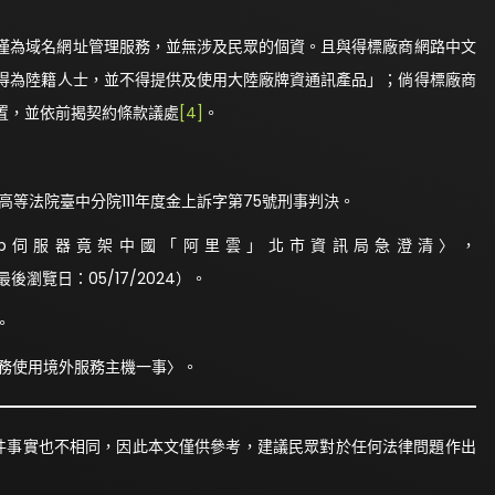
務」僅為域名網址管理服務，並無涉及民眾的個資。且與得標廠商網路中文
得為陸籍人士，並不得提供及使用大陸廠牌資通訊產品」；倘得標廠商
位置，並依前揭契約條款議處
[4]
。
等法院臺中分院111年度金上訴字第75號刑事判決。
北通App伺服器竟架中國「阿里雲」北市資訊局急澄清〉，
5457（最後瀏覽日：05/17/2024）。
。
名稱服務使用境外服務主機一事〉。
件事實也不相同，因此本文僅供參考，建議民眾對於任何法律問題作出