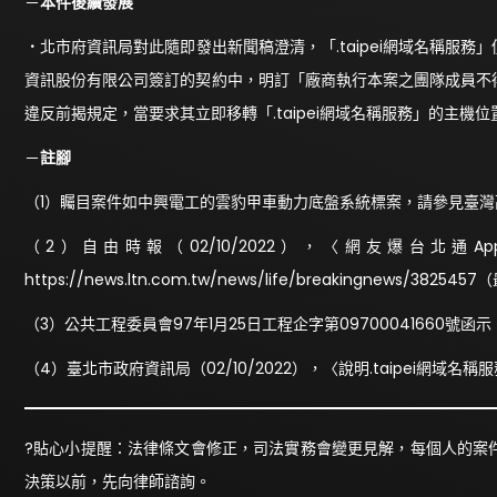
－
本件後續發展
．
北市府資訊局對此隨即發出新聞稿澄清，「.taipei網域名稱服
資訊股份有限公司簽訂的契約中，明訂「廠商執行本案之團隊成員不
違反前揭規定，當要求其立即移轉「.taipei網域名稱服務」的主機
－
註腳
（1）矚目案件如中興電工的雲豹甲車動力底盤系統標案，請參見臺灣高
（2）自由時報（02/10/2022），〈網友爆台
https://news.ltn.com.tw/news/life/breakingnews/382
（3）公共工程委員會97年1月25日工程企字第09700041660號函示
（4）臺北市政府資訊局（02/10/2022），〈說明.taipei網域
?貼心小提醒：法律條文會修正，司法實務會變更見解，每個人的案
決策以前，先向律師諮詢。