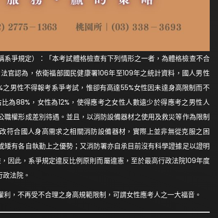
稱系爭規定）：「本考試體格檢查有下列情形之一者，為體格檢查不合
，大法官認為，依衛福部國民健康署106年至109年之統計資料，國人男性
10%之男性不得報考系爭考試，惟卻有高達55%女性因未達身高限制而不
占比為88%，女性為12%，使得應考之女性人數遠少於得應考之男性人
公職權形成差別待遇。並且，以消防設備器材之使用及救災等作為限制
修改符合國人身高需求之相關消防設備器材，實際上並非無從克服之困
或矮有各自執勤上之優勢；又消防署亦自承目前沒有科學證據足以證明
險，因此，系爭規定違反比例原則而屬違憲，至於最高行政法院109年度
行政法院。
利，不再受不合理之身高規範限制，可謂女性應考人之一大福音。