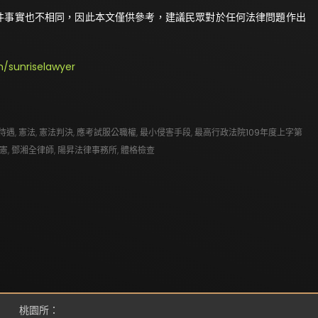
件事實也不相同，因此本文僅供參考，建議民眾對於任何法律問題作出
/sunriselawyer
待遇
,
憲法
,
憲法判決
,
應考試服公職權
,
最小侵害手段
,
最高行政法院109年度上字第
憲
,
鄧湘全律師
,
陽昇法律事務所
,
體格檢查
桃園所：