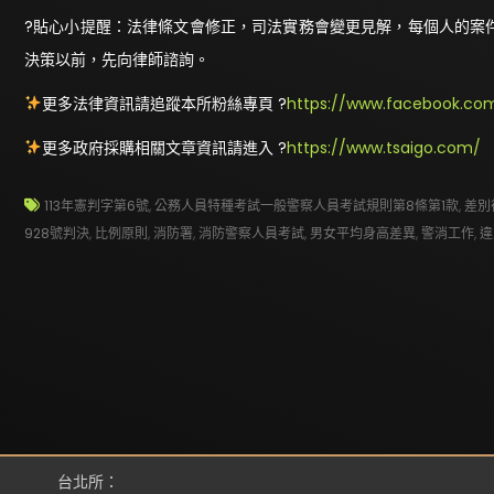
?貼心小提醒：法律條文會修正，司法實務會變更見解，每個人的案
決策以前，先向律師諮詢。
更多法律資訊請追蹤本所粉絲專頁 ?
https://www.facebook.com
更多政府採購相關文章資訊請進入 ?
https://www.tsaigo.com/
113年憲判字第6號
,
公務人員特種考試一般警察人員考試規則第8條第1款
,
差別
928號判決
,
比例原則
,
消防署
,
消防警察人員考試
,
男女平均身高差異
,
警消工作
,
違
台北所：