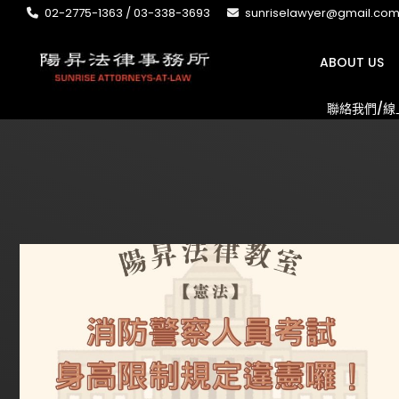
02-2775-1363 / 03-338-3693
sunriselawyer@gmail.co
ABOUT US
聯絡我們/線