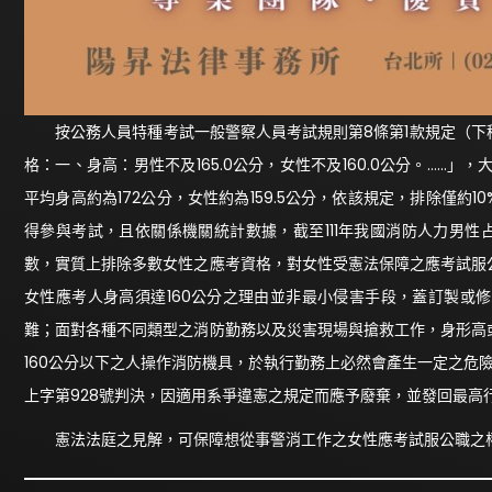
按公務人員特種考試一般警察人員考試規則第8條第1款規定（下
格：一、身高：男性不及165.0公分，女性不及160.0公分。……」
平均身高約為172公分，女性約為159.5公分，依該規定，排除僅約
得參與考試，且依關係機關統計數據，截至111年我國消防人力男性
數，實質上排除多數女性之應考資格，對女性受憲法保障之應考試服
女性應考人身高須達160公分之理由並非最小侵害手段，蓋訂製或
難；面對各種不同類型之消防勤務以及災害現場與搶救工作，身形高
160公分以下之人操作消防機具，於執行勤務上必然會產生一定之危
上字第928號判決，因適用系爭違憲之規定而應予廢棄，並發回最高
憲法法庭之見解，可保障想從事警消工作之女性應考試服公職之權