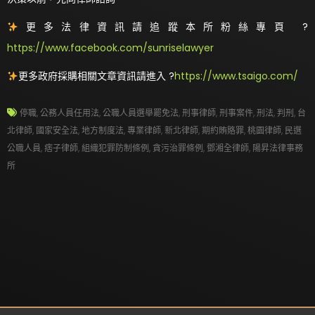
更多法律資訊請追蹤本所粉絲專頁 ?
https://www.facebook.com/sunriselawyer
更多政府採購相關文章資訊請進入 ?
https://www.tsaigo.com/
停職
,
公務人員任用法
,
公職人員選舉罷免法
,
刑事律師
,
刑事案件
,
刑法
,
判刑
,
台
北律師
,
國家安全法
,
地方制度法
,
專業律師
,
新北律師
,
期約賄賂罪
,
桃園律師
,
民選
公職人員
,
痞子律師
,
組織犯罪防制條例
,
貪污治罪條例
,
鄧湘全律師
,
陽昇法律事務
所