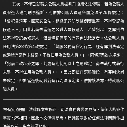
其次，不僅已就職之公職人員被判刑後須依法停職，若為公職人
員候選人遭到刑事追訴，則依據公職人員選舉罷免法第26條規定：
「曾犯貪污罪、國家安全法、組織犯罪防制條例等重罪，不得登記為
候選人。」因此若尚未當選之公職人員候選人，若曾犯以上之罪則依
法不得登記為候選人，但該條卻僅限於有罪判決確定者。依公務人員
任用法第28條第4款規定：「曾服公務有貪污行為，經有罪判決確定
或通緝有案尚未結案，不得任用為公務人員。」，同條第5款亦規定：
「犯前二款以外之罪，判處有期徒刑以上之刑確定，尚未執行或執行
未畢，不得任用為公務人員。」。因此即使在選舉階段，有罪判決尚
未確定，但於當選後就職前有罪判決確定者，依據該法亦不得就職公
職人員。
?貼心小提醒：法律條文會修正，司法實務會變更見解，每個人的案件
事實也不相同，因此本文僅供參考，建議民眾對於任何法律問題作出
決策以前，先向律師諮詢。