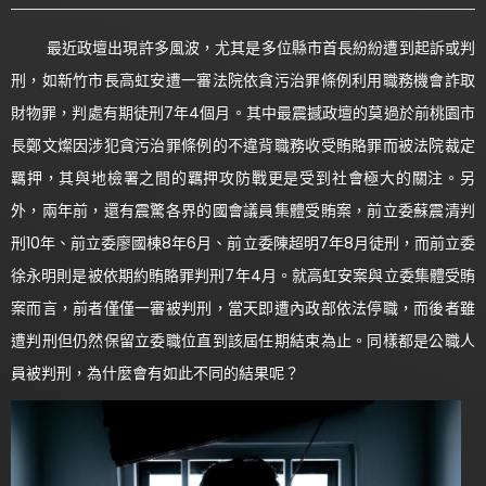
最近政壇出現許多風波，尤其是多位縣市首長紛紛遭到起訴或判
刑，如新竹市長高虹安遭一審法院依貪污治罪條例利用職務機會詐取
財物罪，判處有期徒刑7年4個月。其中最震撼政壇的莫過於前桃園市
長鄭文燦因涉犯貪污治罪條例的不違背職務收受賄賂罪而被法院裁定
羈押，其與地檢署之間的羈押攻防戰更是受到社會極大的關注。另
外，兩年前，還有震驚各界的國會議員集體受賄案，前立委蘇震清判
刑10年、前立委廖國棟8年6月、前立委陳超明7年8月徒刑，而前立委
徐永明則是被依期約賄賂罪判刑7年4月。就高虹安案與立委集體受賄
案而言，前者僅僅一審被判刑，當天即遭內政部依法停職，而後者雖
遭判刑但仍然保留立委職位直到該屆任期結束為止。同樣都是公職人
員被判刑，為什麼會有如此不同的結果呢？