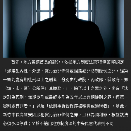
首先，地方民選首長的部分，依據地方制度法第78條第1項規定：
「涉嫌犯內亂、外患、貪污治罪條例或組織犯罪防制條例之罪，經第
一審判處有期徒刑以上之刑者。分別由行政院、內政部、縣政府、鄉
（鎮、市、區）公所停止其職務。」，除了以上之罪之外，尚有「法
定刑為死刑、無期徒刑或最輕本刑為五年以上有期徒刑之罪，經第一
審判處有罪者。」以及「依刑事訴訟程序被羈押或通緝者」。基此，
新竹市長高虹安因涉犯貪污治罪條例之罪，且非為圖利罪，根據該法
必須予以停職；至於不適用地方制度法的中央民意代表則不同。