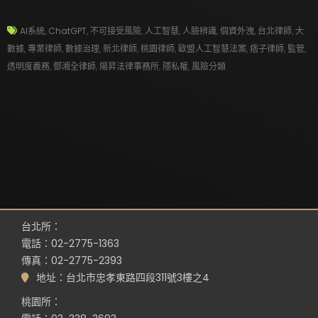
AI系統
,
ChatGPT
,
不可接受風險
,
人工智慧
,
人臉辨識
,
個資外洩
,
台北律師
,
大
數據
,
專業律師
,
數據治理
,
新北律師
,
桃園律師
,
歐盟人工智慧法案
,
痞子律師
,
監管
,
透明度義務
,
鄧湘全律師
,
陽昇法律事務所
,
隱私權
,
風險分類
台北所：
電話：02-2775-1363
傳真：02-2775-2393
地址：台北市忠孝東路四段311號3樓之4
桃園所：