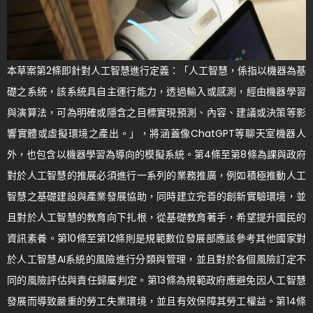
本草案第2條即針對人工智慧進行定義：「人工智慧，係指以機器為基
礎之系統，該系統具自主運行能力，透過輸入或感測，經由機器學習
與演算法，可為明確或隱含之目標實現預測、內容、建議或決策等影
響實體或虛擬環境之產出。」，將涵蓋像ChatGPT等聊天室機器人
外，也包含以機器學習為導向的模擬系統。第4條至第8條為課與政府
對於人工智慧的推展必須進行一系列的業務推廣，例如積極推動人工
智慧之基礎建設與產業發展協助，同時建立完善的創新實驗環境，並
且對於人工智慧的教育向下扎根，從基礎教育著手，希望提升國民的
資訊素養。第10條至第12條則是規範數位發展部應該參考其他國家對
於人工智慧AI系統的風險進行分類與管理，並且對於各個風險訂定不
同的風險評估與責任歸屬判定。第13條為規範政府應避免因人工智慧
發展而導致嚴重的勞工失業環境，並且有效保障其勞工權益。第14條