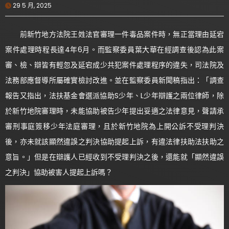
29 5 月, 2025
前新竹地方法院王姓法官審理一件毒品案件時，無正當理由延宕
案件處理時程長達4年6月。而監察委員葉大華在經調查後認為此案
審、檢、辯皆有輕忽及延宕成少共犯案件處理程序的違失，司法院及
法務部應督導所屬確實檢討改進。並在監察委員新聞稿指出：「調查
報告又指出，法扶基金會選派協助S少年、L少年辯護之兩位律師，除
於新竹地院審理時，未能協助被告少年提出妥適之法律意見，聲請承
審刑事庭簽移少年法庭審理，且於新竹地院為上開公訴不受理判決
後，亦未就該顯然違誤之判決協助提起上訴，有違法律扶助法扶助之
意旨。」但是在辯護人已經收到不受理判決之後，還能就「顯然違誤
之判決」協助被害人提起上訴嗎？