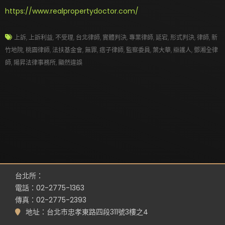
https://www.realpropertydoctor.com/
上訴
,
上訴利益
,
不受理
,
台北律師
,
實體判決
,
專業律師
,
延宕
,
形式判決
,
律師
,
新
竹地院
,
桃園律師
,
法扶基金會
,
無罪
,
痞子律師
,
監察委員
,
葉大華
,
辯護人
,
鄧湘全律
師
,
陽昇法律事務所
,
顯然違誤
台北所：
電話：02-2775-1363
傳真：02-2775-2393
地址：台北市忠孝東路四段311號3樓之4