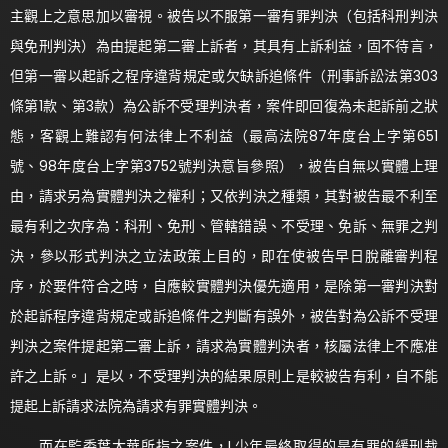
主觀上之意思加以審視。被告以不服第一審有罪判決（包括科刑判決
與免刑判決）為由提起第二審上訴者，其具有上訴利益，固不待言，
但第一審以起訴之程序違背規定或欠缺訴追條件（刑事訴訟法第303
條第1款、第3款）為公訴不受理判決者，案件即回復為未起訴前之狀
態，客觀上難認有何法律上不利益（最高法院87年度台上字第651
號、98年度台上字第3752號判決意旨參照），被告自無以實體上理
由，請求另為實體判決之權利；又依判決之種類，其對被告最不利至
最有利之次序為：科刑、免刑、管轄錯誤、不受理、免訴、無罪之判
決，參以形式判決之立法政策上目的，即在使被告早日脫離審判程
序，於要件符合之時，自應較實體判決優先適用，是除第一審判決對
於起訴程序違背規定或訴追條件之判斷有誤外，被告對為公訴不受理
判決之案件提起第二審上訴，請求為實體判決者，核屬法律上不應准
許之上訴。」是以，不受理判決的結果原則上是較被告有利，自不能
提起上訴請求法院為請求有罪實體判決。
而在監委葉大華所指之案件，L少年最終取得的是有罪的緩刑裁