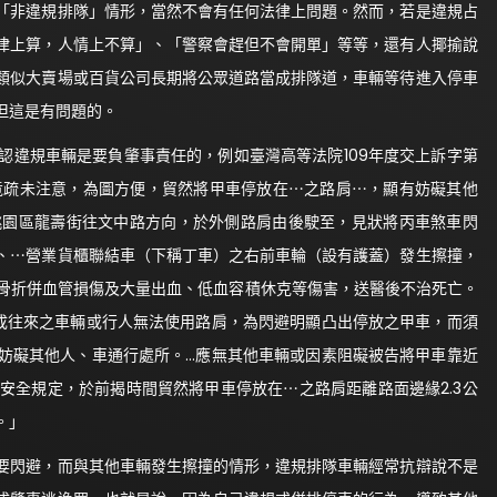
非違規排隊」情形，當然不會有任何法律上問題。然而，若是違規占
律上算，人情上不算」、「警察會趕但不會開單」等等，還有人揶揄說
類似大賣場或百貨公司長期將公眾道路當成排隊道，車輛等待進入停車
但這是有問題的。
違規車輛是要負肇事責任的，例如臺灣高等法院109年度交上訴字第
竟疏未注意，為圖方便，貿然將甲車停放在⋯之路肩⋯，顯有妨礙其他
桃園區龍壽街往文中路方向，於外側路肩由後駛至，見狀將丙車煞車閃
、⋯營業貨櫃聯結車（下稱丁車）之右前車輪（設有護蓋）發生擦撞，
盆骨折併血管損傷及大量出血、低血容積休克等傷害，送醫後不治死亡。
成往來之車輛或行人無法使用路肩，為閃避明顯凸出停放之甲車，而須
妨礙其他人、車通行處所。…應無其他車輛或因素阻礙被告將甲車靠近
安全規定，於前揭時間貿然將甲車停放在⋯之路肩距離路面邊緣2.3公
。」
閃避，而與其他車輛發生擦撞的情形，違規排隊車輛經常抗辯說不是