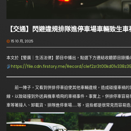
【交通】閃避違規排隊進停車場車輛致生車
15 10 月, 2025
本文於【警廣｜生活法律】節目中播出，點選下方連結收聽節目錄播
https://file.cdn.firstory.me/Record/clef2zr3t00kd01v33
前一陣子，又看到併排停車迫使其他車輛違規，造成碰撞車禍的案
線，以致碰撞到外送員機車噴飛的車禍事件。事實上，併排停車容易
車等著接人、卸載貨、排隊進停車場……等，這些都是很常見而容易