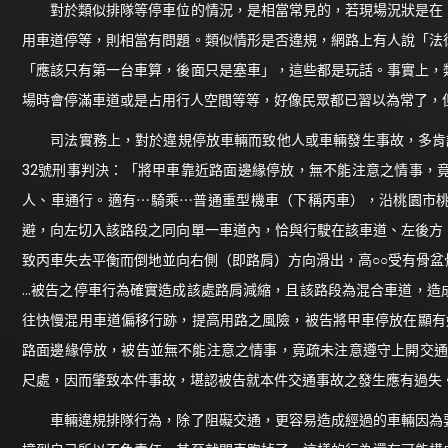
對於類似排隊等停車位的情況，是相當常見的，若現場況狀是在「
用車道停等，則相當有問題。類似情形是否違規，網路上有人說「法
「應該只有第一台車算，後面只是塞車」，這些都是玩話。事實上，
場時會停滿車道或是占用行人空間等等，好像民眾都已習以為常了，
司法實務上，對於違規停放車輛而致他人或車輛發生事故，多肯認
32號刑事判決：「將甲車靠近路面邊緣停放，無不能注意之情事，
人、車通行。適有⋯騎乘⋯普通重型機車（下稱丙車），沿桃園市
避，向左切入該路段之同向單一車道內，恰與行駛在該車道、左後方
致丙車失去平衡而倒地並向右側（即路肩）方向滑出，高○○受有骨
…被告之停車行為確實造成該處路肩減縮，且該路段為混合車道，造
往快慢混用車道偏移行跡，提高用路之風險，被告將甲車停放在顯有
路面邊緣停放，被告並無不能注意之情事，竟疏未注意遵守上開交通
尺處，因而肇致本件事故，堪認被告就本件交通事故之發生應有過失
車輛違規排隊行為，除了阻礙交通，更容易造成經過的車輛因為要