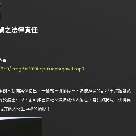
禍之法律責任
內容
8z39640/cmgt9ef0100cp01uqehrqaw1f.mp3
例。新聞案例指出，一輛轎車併排停車，迫使經過的計程車跨越雙黃
導致嚴重車禍，更可能因遮蔽視線造成他人傷亡。常見的狀況：併排停
造成其他人發生車禍的情形！