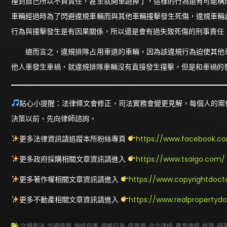
撞到自己所以不負責任，甚至就開車跑掉了，這樣的行為還有可能構
車輛經過時為了閃避違規車輛而與其他車輛撞擊發生死傷，違規車輛
行為與撞擊發生是有因果關係，所以還是會有過失致死傷的刑事責任
總而言之，違規排隊占用車道的車輛，因為該違規行為迫使其他車
他人車發生車禍，就違規排隊車輛沒有直接發生撞擊，但是和車禍的
貼心小提醒：法律條文會修正，司法實務會變更見解，每個人的案
決策以前，先向律師諮詢。
更多法律資訊請追蹤本所粉絲專頁
https://www.facebook.co
更多政府採購相關文章資訊請進入
https://www.tsaigo.com/
更多著作權相關文章資訊請進入
https://www.copyrightdoct
更多不動產相關文章資訊請進入
https://www.realpropertyd
交通裁決
,
交通違規
,
併排停車
,
侵權行為
,
停車場
,
台北律師
,
專業律師
,
排隊
,
損