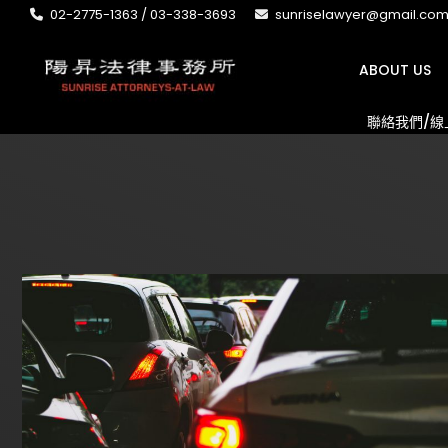
02-2775-1363 / 03-338-3693
sunriselawyer@gmail.co
ABOUT US
聯絡我們/線