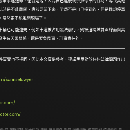
成肇事逃逸罪。也就是說，因為自己違規或併排停車的行為，導致其他
此時是不能離開，應該要留下來，雖然不是自己撞到的，但是違規停車
，當然更不能離開現場了。
輛也可能違規，例如車道被占用無法前行，則被迫跨越雙黃線而與其
發生有因果關係，還是要負民事、刑事責任的。
件事實也不相同，因此本文僅供參考，建議民眾對於任何法律問題作出
m/sunriselawyer
or.com/
octor.com/
害賠償
,
桃園律師
,
痞子律師
,
罰單
,
肇事逃逸
,
路肩
,
過失傷害
,
道交條例
,
道路邊線
,
鄧