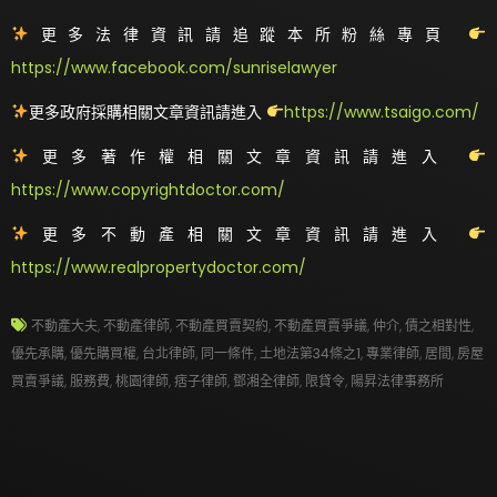
更多法律資訊請追蹤本所粉絲專頁
https://www.facebook.com/sunriselawyer
更多政府採購相關文章資訊請進入
https://www.tsaigo.com/
更多著作權相關文章資訊請進入
https://www.copyrightdoctor.com/
更多不動產相關文章資訊請進入
https://www.realpropertydoctor.com/
不動產大夫
,
不動產律師
,
不動產買賣契約
,
不動產買賣爭議
,
仲介
,
債之相對性
,
優先承購
,
優先購買權
,
台北律師
,
同一條件
,
土地法第34條之1
,
專業律師
,
居間
,
房屋
買賣爭議
,
服務費
,
桃園律師
,
痞子律師
,
鄧湘全律師
,
限貸令
,
陽昇法律事務所