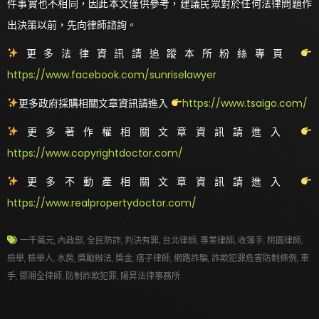
件事實也不相同，因此本文僅供參考，建議民眾對於任何法律問題作
出決策以前，先向律師諮詢。
更多法律資訊請追蹤本所粉絲專頁
https://www.facebook.com/sunriselawyer
更多政府採購相關文章資訊請進入
https://www.tsaigo.com/
更多著作權相關文章資訊請進入
https://www.copyrightdoctor.com/
更多不動產相關文章資訊請進入
https://www.realpropertydoctor.com/
一千萬元
,
內政部
,
全民防詐
,
判決有罪
,
台北律師
,
專業律師
,
收簿手
,
桃園律師
,
檢舉
,
檢舉人
,
水房
,
獎勵辦法
,
獎金
,
痞子律師
,
網路詐騙
,
詐欺犯罪危害防制條例
,
車
手
,
鄧湘全律師
,
防制詐欺犯罪
,
陽昇法律事務所