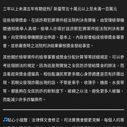
三年以上未滿五年有期徒刑/ 新臺幣五十萬元以上至未滿一百萬元
這些檢舉獎金，在該詐欺犯罪案件經法院判決有罪後，由受理檢舉機
關通知檢舉人具領。檢舉人亦得於該詐欺犯罪案件經法院判決有罪
後，向受理檢舉機關提出申請。基本上，內政部會組成檢舉獎金審查
會，並依審查時之法院判決結果審核獎金發給事宜。
其他關於檢舉案件的檢舉事實或獎金分配計算等等詳細規定，可以參
考這個辦法的規定。因為這是剛實施之全民防詐發給獎金的辦法，而
且看起來獎金還蠻高，相信能讓民眾更多關心身旁週遭是否有詐團出
現，若眼尖發現詐團出現的話，不管是車手、收簿手、機房、水房等
等，都能夠在全民防詐的新制度下，被繩之以法，避免更多人被騙，
而能減少許多詐騙案件。
貼心小提醒：法律條文會修正，司法實務會變更見解，每個人的案