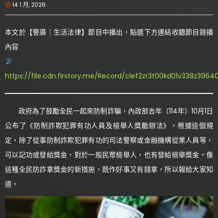
14 1 月, 2026
本文於【警廣｜生活法律】節目中播出，點選下方連結收聽節目錄播
內容
https://file.cdn.firstory.me/Record/clef2zr3t00kd01v338z39
政府為了鼓勵全民一起來防制詐騙，內政部去年（114年）10月1日
公布了《防制詐欺犯罪有功人員及檢舉人獎勵辦法》，根據這個規
定，除了從事防制詐欺犯罪有功的司法警察或金融機構從業人員等，
可以記功或發給獎金，對於一般民眾檢舉人，也有發給檢舉獎金。像
這種全民防詐拿獎金的新措施，既作好事又有錢拿，所以報給大家知
道。