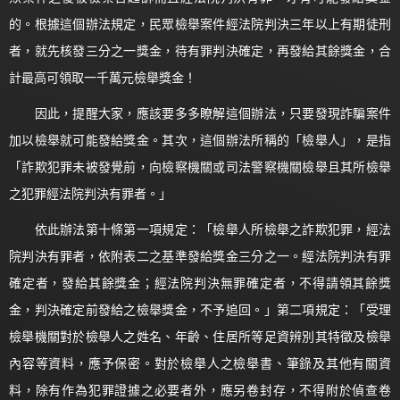
的。根據這個辦法規定，民眾檢舉案件經法院判決三年以上有期徒刑
者，就先核發三分之一獎金，待有罪判決確定，再發給其餘獎金，合
計最高可領取一千萬元檢舉獎金！
因此，提醒大家，應該要多多瞭解這個辦法，只要發現詐騙案件
加以檢舉就可能發給獎金。其次，這個辦法所稱的「檢舉人」，是指
「詐欺犯罪未被發覺前，向檢察機關或司法警察機關檢舉且其所檢舉
之犯罪經法院判決有罪者。」
依此辦法第十條第一項規定：「檢舉人所檢舉之詐欺犯罪，經法
院判決有罪者，依附表二之基準發給獎金三分之一。經法院判決有罪
確定者，發給其餘獎金；經法院判決無罪確定者，不得請領其餘獎
金，判決確定前發給之檢舉獎金，不予追回。」第二項規定：「受理
檢舉機關對於檢舉人之姓名、年齡、住居所等足資辨別其特徵及檢舉
內容等資料，應予保密。對於檢舉人之檢舉書、筆錄及其他有關資
料，除有作為犯罪證據之必要者外，應另卷封存，不得附於偵查卷