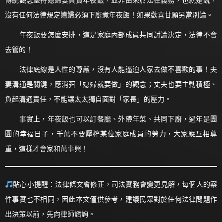
傳統觀念堅持媳婦要負責年夜飯，並非由來於法律義務，也就是說，
沒有任何法律規定媳婦必須下廚煮年夜飯！如果歡喜甘願另當別論。
年夜飯要怎麼安排，這是家庭內部成員共同討論決定，法律不會
去管的！
法律底線是人性的尊嚴，沒有人能逼迫人家去做不喜歡的事！夫
妻溝通是關鍵，應消弭「媳婦就要做」的觀念；丈夫也要主動積極、
負起溝通責任，不能讓太太獨自面對「家長」的壓力。
事實上，年夜飯也可以訂餐廳、外帶年菜、共同下廚，過年是團
圓的幸福日子，千萬不要壓榨某位家庭成員的勞力，大家應互相尊
重，這樣才會家和萬事興！
貼心小提醒：法律條文會修正，司法實務會變更見解，每個人的案
件事實也不相同，因此本文僅供參考，建議民眾對於任何法律問題作
出決策以前，先向律師諮詢。