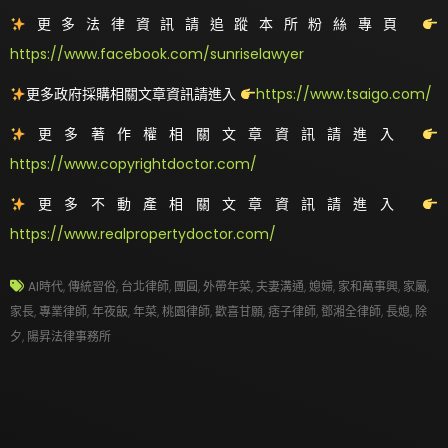
更多法律資訊請追蹤本所粉絲專頁
https://www.facebook.com/sunriselawyer
更多政府採購相關文章資訊請進入
https://www.tsaigo.com/
更多著作權相關文章資訊請進入
https://www.copyrightdoctor.com/
更多不動產相關文章資訊請進入
https://www.realpropertydoctor.com/
AI時代
,
傳統習俗
,
台北律師
,
團圓
,
外帶年菜
,
夫妻溝通
,
媳婦
,
家和萬事興
,
家屬
,
家長
,
專業律師
,
年夜飯
,
年菜
,
桃園律師
,
歡喜甘願
,
痞子律師
,
鄧湘全律師
,
長媳
,
除
夕
,
陽昇法律事務所