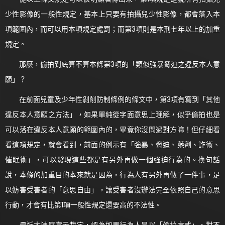
少性影像的一般性規定，基本上只要有拍攝兒少性影像，都會落入本
項範圍內，而可以用本項規定處罰；而第3項則是本刑七年以上的加重
規定。
那麼，偷拍到底算不算本條第3項的「類似強暴脅迫之違反本人意
願」？
在前面兒童及少年性剝削防制條例的條文中，第3項有寫到「其他
違反本人意願之方法」，如果單純從字面意思上理解，似乎偷拍也是
可以落在違反本人意願的範圍內的，畢竟你沒問過對方嘛！但仔細看
看這項規定，就會看到，前面的例示有「強暴、脅迫、藥劑、詐術、
催眠術」，可以發現這些都是有另外再做一個強迫行為的。換句話
說，本條的加重目的本來就是因為，行為人有另外再做了一件事，足
以妨害受害者的「意思自由」，讓受害者沒辦法完全依照自己的意思
行動，才會有比第1項一般性規定還要高的不法性。
最近大法庭宣示裁定，認為如果行為人是以「偷拍方式」，對不