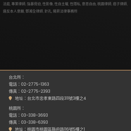
法庭
,
專業律師
,
強暴脅迫
,
性影像
,
性自主權
,
性隱私
,
意思自由
,
桃園律師
,
痞子律師
,
違反本人意願
,
鄧湘全律師
,
針孔
,
陽昇法律事務所
台北所：
電話：02-2775-1363
傳真：02-2775-2393
地址：台北市忠孝東路四段311號3樓之4
桃園所：
電話：03-338-3693
傳真：03-338-6393
地址：桃園市桃園區縣府路116號5樓之1