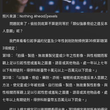
照片來源：Nothing Ahead/pexels
問題就來了，偷拍到底算不算是同等於「類似強暴脅迫之違反本
人意願」呢？
我們來看看引起爭議的兒童及少年性剝削防制條例第36條第1跟第
3項規定：
第1項：「拍攝、製造、無故重製兒童或少年之性影像、與性相關而客
觀上足以引起性慾或羞恥之圖畫、語音或其他物品，處一年以上七年
以下有期徒刑，得併科新臺幣十萬元以上一百萬元以下罰金。」
第3項：「以強暴、脅迫、藥劑、詐術、催眠術或其他違反本人意願之
方法，使兒童或少年被拍攝、自行拍攝、製造、無故重製性影像、與
性相關而客觀上足以引起性慾或羞恥之圖畫、語音或其他物品者，處
七年以上有期徒刑，得併科新臺幣五百萬元以下罰金。」
從以上條文規定可以很明顯看得出來，第1項規定是就所有拍攝兒