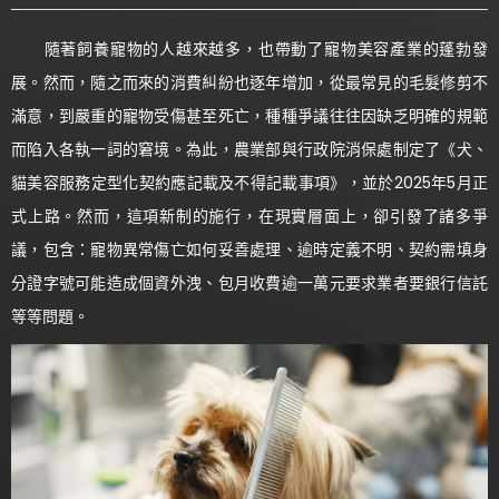
隨著飼養寵物的人越來越多，也帶動了寵物美容產業的蓬勃發
展。然而，隨之而來的消費糾紛也逐年增加，從最常見的毛髮修剪不
滿意，到嚴重的寵物受傷甚至死亡，種種爭議往往因缺乏明確的規範
而陷入各執一詞的窘境。為此，農業部與行政院消保處制定了《犬、
貓美容服務定型化契約應記載及不得記載事項》，並於2025年5月正
式上路。然而，這項新制的施行，在現實層面上，卻引發了諸多爭
議，包含：寵物異常傷亡如何妥善處理、逾時定義不明、契約需填身
分證字號可能造成個資外洩、包月收費逾一萬元要求業者要銀行信託
等等問題。