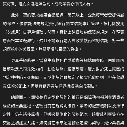
質寄養」進而面臨違法裁罰，成為業者心中的大石。
此外，契約要求如果金額超過一萬元以上，企業經營者需提供履
約保障，依信託法規規定交付銀行開立信託專戶管理，按比例按期
（次或月）自專戶領取；然而，實務上這個履約保障的規定，在現實
層面根本窒礙難行，姑且不論銀行是否會收受該內容的信託，對一些
規模較小的美容室，無疑是增加巨額的負擔。
更具爭議的是，當發生寵物死亡或重傷等極端個案時，由於國內
目前缺乏具司法效力的「動物法醫」鑑定制度，雙方對於死亡原因的
判定往往陷入死胡同，定型化契約雖規定了損害賠償原則，但在舉證
責任的分配上，仍是實務界與法律界持續爭論的焦點。
總體而言，寵物美容定型化契約的推行是保障動物福利與消費者
權益的重要進程。儘管目前在規範明確性、業者的配套機制以及法律
定性上仍有諸多摩擦，但透過標準化的契約範本，確實能引導雙方在
交易之初建立共識。如何能在未來透過修正定型化契約，減少業者與