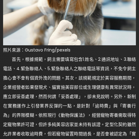
照片來源：Gustavo Fring/pexels
首先，根據規範，飼主需要填寫包含1.姓名、2.通訊地址、3.聯絡
電話、4.緊急聯絡人、5.緊急聯絡人之聯絡電話等資訊，不免令飼主
擔心會不會有個資外洩的問題。其次，該規範規定於美容服務期間，
企業經營者如果發現犬、貓實施美容部位或生理健康有異常狀況時，
應立即妥善處理，然而何謂「妥善處理」，卻未見說明。另外，新制
在實務運作上引發業界反彈的一點，是針對「逾時費」與「寄養行
為」的界限模糊。依照現行《動物保護法》，經營寵物寄養需取得特
定寵物業許可證，但許多純美容店家並未持有該證。定型化契約雖然
允許業者收取逾時費，但若寵物留置時間過長，是否會被認定為「實