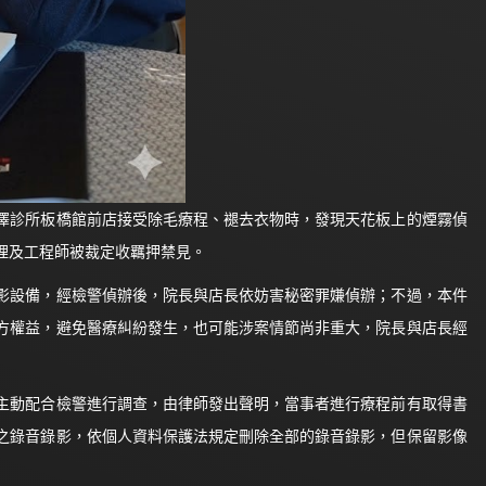
診所板橋館前店接受除毛療程、褪去衣物時，發現天花板上的煙霧偵
理及工程師被裁定收羈押禁見。
設備，經檢警偵辦後，院長與店長依妨害秘密罪嫌偵辦；不過，本件
方權益，避免醫療糾紛發生，也可能涉案情節尚非重大，院長與店長經
動配合檢警進行調查，由律師發出聲明，當事者進行療程前有取得書
之錄音錄影，依個人資料保護法規定刪除全部的錄音錄影，但保留影像