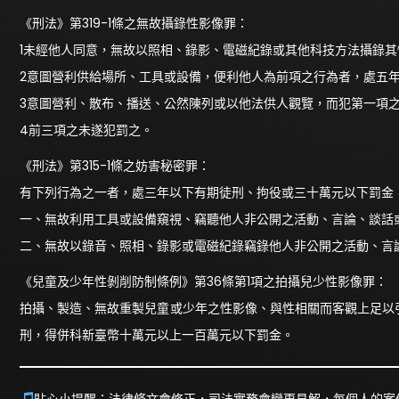
《刑法》第319-1條之無故攝錄性影像罪：
1未經他人同意，無故以照相、錄影、電磁紀錄或其他科技方法攝錄
2意圖營利供給場所、工具或設備，便利他人為前項之行為者，處五
3意圖營利、散布、播送、公然陳列或以他法供人觀覽，而犯第一項
4前三項之未遂犯罰之。
《刑法》第315-1條之妨害秘密罪：
有下列行為之一者，處三年以下有期徒刑、拘役或三十萬元以下罰金
一、無故利用工具或設備窺視、竊聽他人非公開之活動、言論、談話
二、無故以錄音、照相、錄影或電磁紀錄竊錄他人非公開之活動、言
《兒童及少年性剝削防制條例》第36條第1項之拍攝兒少性影像罪：
拍攝、製造、無故重製兒童或少年之性影像、與性相關而客觀上足以
刑，得併科新臺幣十萬元以上一百萬元以下罰金。
貼心小提醒：法律條文會修正，司法實務會變更見解，每個人的案