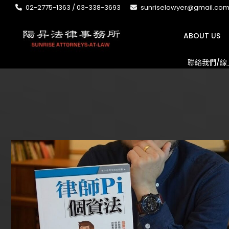
02-2775-1363 / 03-338-3693
sunriselawyer@gmail.co
ABOUT US
聯絡我們/線