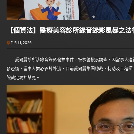
【個資法】醫療美容診所錄音錄影風暴之法
11 5 月, 2026
愛爾麗診所涉錄音錄影偷拍事件，被檢警搜索調查，因當事人進行
發恐慌，當事人擔心影片外流，目前愛爾麗集團總裁、特助及工程師
院裁定羈押禁見。