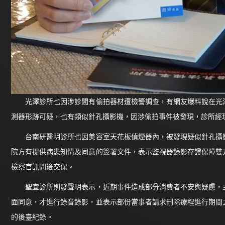
光澤診所也因涉診間有偷拍器材遭檢警調查，有網友爆料說在光澤
測器形跡可疑，也有類似針孔攝影機，因涉偷拍事件被發現，診所經
台南研醫明診所也因美容室天花板偵煙器內，被發現疑似針孔攝影
院方有提供病患知情及同意的簽署文件，表示監視器錄影存證保障雙
檢察官訊問後交保。
聖宜診所則發聲明表示，近期事件造成部分消費者不安與疑慮，主
面同意，才進行錄音錄影，並表示部份當事者請求刪除療程進行期間
的後臺紀錄。