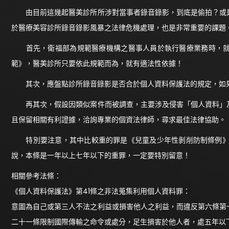
由目前這幾起醫美診所所涉對當事者錄音錄影，到底是偷拍？或是
於醫療美容診所錄音錄影風暴之法律危機處理，也是非常重要的課題
首先，衛福部為規範醫療機構之醫事人員於執行醫療業務時，就
範》，醫美診所只要依此規範而為，就有適法性依據！
其次，應盤點診所錄音錄影是否合於個人資料保護法的規定，如果
再其次，假設因類似案件而被調查，主要涉及侵害「個人資料」及
且保留相關有利證據，洽詢專業的個資法律師，尋求最佳法律協助。
特別要注意，其中比較重的罪是《兒童及少年性剝削防制條例》第
說，本條是一年以上七年以下的重罪，一定要特別留意！
相關參考法條：
《個人資料保護法》第41條之非法蒐集利用個人資料罪：
意圖為自己或第三人不法之利益或損害他人之利益，而違反第六條第
二十一條限制國際傳輸之命令或處分，足生損害於他人者，處五年以