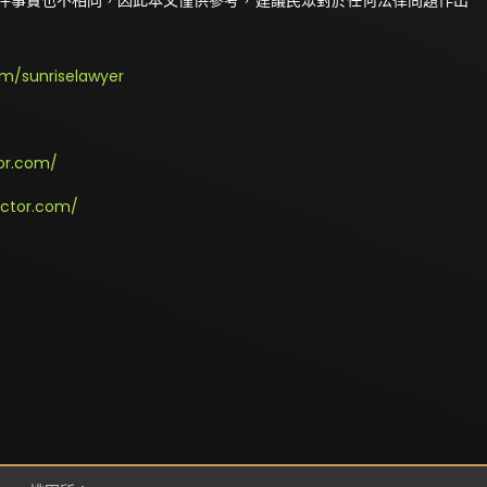
m/sunriselawyer
or.com/
octor.com/