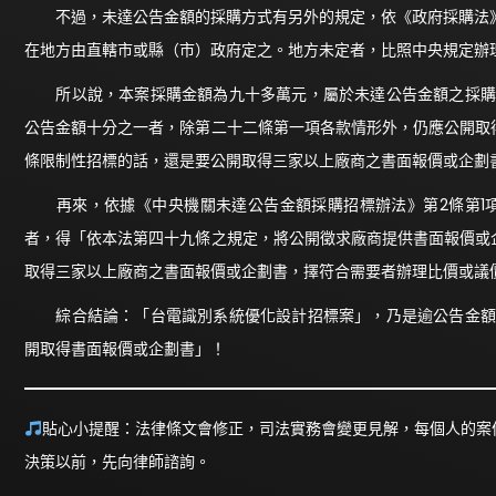
不過，未達公告金額的採購方式有另外的規定，依《政府採購法》
在地方由直轄市或縣（市）政府定之。地方未定者，比照中央規定辦
所以說，本案採購金額為九十多萬元，屬於未達公告金額之採購，
公告金額十分之一者，除第二十二條第一項各款情形外，仍應公開取
條限制性招標的話，還是要公開取得三家以上廠商之書面報價或企劃
再來，依據《中央機關未達公告金額採購招標辦法》第2條第1項
者，得「依本法第四十九條之規定，將公開徵求廠商提供書面報價或
取得三家以上廠商之書面報價或企劃書，擇符合需要者辦理比價或議
綜合結論：「台電識別系統優化設計招標案」，乃是逾公告金額十
開取得書面報價或企劃書」！
貼心小提醒：法律條文會修正，司法實務會變更見解，每個人的案
決策以前，先向律師諮詢。