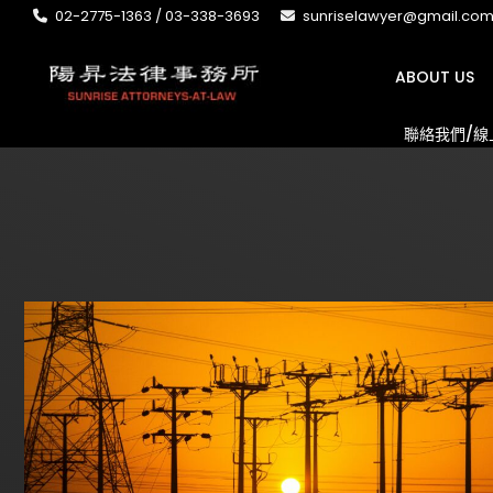
02-2775-1363 / 03-338-3693
sunriselawyer@gmail.co
ABOUT US
聯絡我們/線