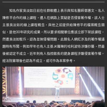
知名作家吳淡如日前在社群軟體上表示與知名醫師鄧惠文、名人
陳修平合作的線上課程，遭人在網路上質疑是否侵害著作權，該人士
主張吳淡如的線上課程概念，與他之前提供給陳修平的檔案概念類
似，是他30年研究的成果，所以要求相關單位應該立即下架該課程，
然遭吳淡如駁斥，認為並無侵權問題。此類名人網紅涉及的著作權議
題時有所聞，例如早年也有人主張JK羅琳的哈利波特涉嫌抄襲，然最
後被認定不成立，近年則有人指控館長的健身課程涉嫌侵害著作權，
經法院審理後也認為不成立，或可作為本案參考。