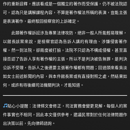
作的重新詮釋，應該看成是一個獨立的著作而受保護，仍不被法院認
可，認為只是講解課程內容，不算是著作權法所稱的表演，豈能主張
是表演著作，最終駁回檢察官的上訴確定。
此類著作權訴訟涉及專業法律攻防，絕非一般人所能輕易理解，
以館長該案來說，是檢察官認為告訴人講的有理由、涉嫌侵害著作
權，然一到法院，卻兩度被打臉，法院不只認為不構成侵權，甚至直
接否認了告訴人享有著作權的主張，所以不是判決被告無罪，是判決
公訴不受理，告訴人之後連要主張著作權都有問題；回過頭來看吳淡
如女士前述新聞的內容，與本件館長案或有直接對照之處，然結果如
何，或許有待後續司法機關判決，才能知道。
貼心小提醒：法律條文會修正，司法實務會變更見解，每個人的案
件事實也不相同，因此本文僅供參考，建議民眾對於任何法律問題作
出決策以前，先向律師諮詢。