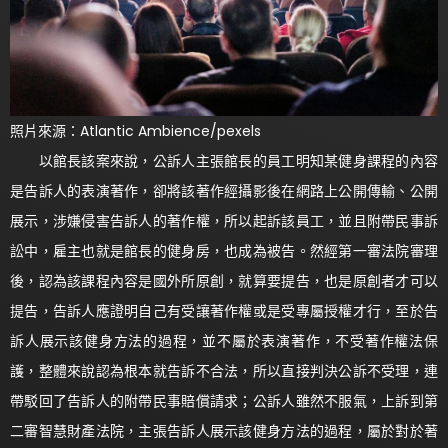
照片來源：Atlantic Ambience/pexels
以館長該案來說，公訴人主張館長的員工明知某健身課程的內容
是告訴人的表演著作，卻將該著作經攝影後在網路上公開傳輸、公開
展示，涉嫌侵害告訴人的著作權，所以起訴該員工，並且附帶民事訴
訟中，雇主也就是館長的健身房，也成為被告。然經第一審法院審理
後，認為該課程內容是國外所原創，就算要提告，也是原創者才可以
提告，告訴人應證明自己有受讓著作權或是受專屬授權才行，至於告
訴人展示該健身方法的過程，並不屬於表演著作，不受著作權法保
護，整體來說認為根本就告訴不合法，所以直接判決公訴不受理，連
帶駁回了告訴人的附帶民事賠償請求；公訴人雖然不服氣，上訴到第
二審智慧財產法院，主張告訴人展示該健身方法的過程，屬於對於著