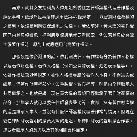
再來，就其女友指稱黃大煒姐姐所委任之律師無權代理著作權及
經紀事務，依涉外民事法律適用法第42條規定：「以智慧財產為標的
之權利，依該權利應受保護地之法律。」若依前述，黃大煒的著作權
因已由其母親繼承，權利應受保護地就要看狀況，例如若其母於台灣
主張著作權時，原則上就應適用台灣著作權法。
那假設是依台灣法的話，依我國法律，著作權有分為著作人格權
以及著作財產權，著作人格權（例如公開發表權、姓名表示權等），
依著作權法第21條規定，著作人格權專屬於著作人本身，不得讓與或
繼承；但著作財產權部分，如重製權、散布權等，則是由全體繼承人
共同繼承之。也就是說，現在黃大煒的母親已經繼承了著作財產權的
部分，那繼承人就可以委任律師發表聲明等，實際上擁有著作財產權
的還是繼承人本人，並沒有什麼律師無權代理著作權的情況，但現在
委任律師發表聲明的是黃大煒的姐姐，那律師發表的聲明是否作數，
還要看繼承人的意思以及其他相關資料而定。