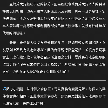
至於黃大煒經紀事務的部分，因為經紀事務與黃大煒本人的勞務
提供息息相關，須黃大煒本人的表演以及同意，具有一身專屬性，無
法被繼承，所以女友雖身為他長年的經紀人，但經紀合約中涉及藝人
本人表演等一身專屬性權利義務部分已無法被繼承，就沒有律師無權
代理的問題囉。
最後，雖然黃大煒女友與他相戀多年，但如無預立遺囑的話，女
友原則上不具有法定繼承權，因為台灣現行採登記婚，並沒有承認事
實上夫妻有繼承權，依筆者目前所查閱之資料，夏威夷在法定繼承順
位部分似也沒有就未婚
伴侶部分為規定，所以除非使用遺囑、遺贈等
方式，否則女友大概是很難主張相關權利的！
貼心小提醒：法律條文會修正，司法實務會變更見解，每個人的案
件事實也不相同，因此本文僅供參考，建議民眾對於任何法律問題作
出決策以前，先向律師諮詢。