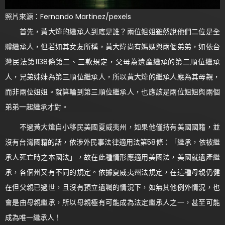
照片來源：Fernando Martinez/pexels
首先，黃大煒的繼承人到底是誰？兩位姐姐雖然說他們二位是全
體繼承人，但若如其女友所稱，黃大煒尚有媽媽與兩個弟弟，如依台
灣民法第1138條第二、三款規定，父母為遺產繼承的第二順位繼承
人，兄弟姊妹為第三順位繼承人，所以黃大煒的繼承人應為其母親，
而非兩位姐姐。就算輪到第三順位繼承人，也應該是兩位姐姐與兩個
弟弟一起繼承才對。
不過黃大煒自小移民美國夏威夷州，如果他僅持有美國國籍，並
沒有台灣國籍的話，依涉外民事法律適用法第58條：「繼承，依被繼
承人死亡時之本國法」，故在此種情形應適用美國法，美國就遺產繼
承，各個州又有不同的規定。依據夏威夷州法規定，在這種母親仍健
在但父親已過世，且沒有預立遺囑的情況下，如無其他例外情況，也
會是由母親繼承，所以母親極有可能成為法定繼承人之一，甚至可能
成為唯一繼承人！