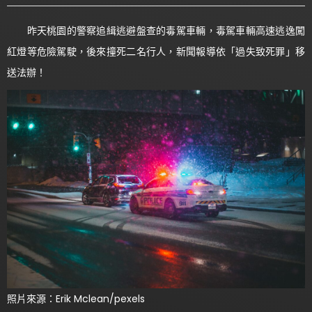
昨天桃園的警察追緝逃避盤查的毒駕車輛，毒駕車輛高速逃逸闖
紅燈等危險駕駛，後來撞死二名行人，新聞報導依「過失致死罪」移
送法辦！
照片來源：Erik Mclean/pexels