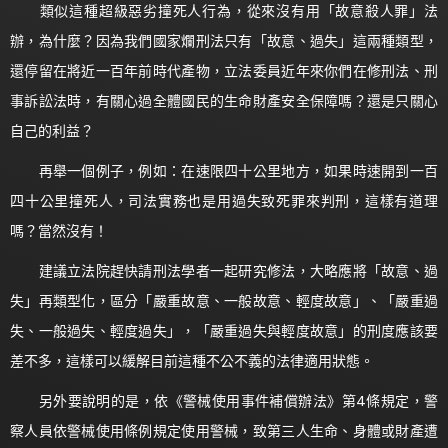
類似這種超級惡劣撞死人行為，從來沒有用「故意殺人罪」法
辦，為什麼？因為我們國家爛刑法只有「故意、過失」這兩種類型，
還停留在將近一百年前時代產物，立法委員近年來你們在修刑法、刑
事訴訟法時，有關心過全體國民的生命財產安全保障嗎？還是只關心
自己的利益？
再舉一個例子，例如：在速限四十公里地方，如果時速開到一百
四十公里撞死人，司法實務也是用過失致死罪來判刑，這樣有道理
嗎？當然沒有！
建議立法院趕快請刑法學者一起研究修法，大略應將「故意、過
失」再類型化，區分「嚴重故意、一般故意、輕度故意」、「嚴重過
失、一般過失、輕度過失」，「嚴重過失與輕度故意」的刑度應該要
差不多，這樣可以緩解目前這種不公不義的法律適用狀態。
另外要說明的是，依《警械使用事件補償辦法》第4條規定，警
察人員依警械使用條例規定使用警械，致第三人生命、身體或財產遭